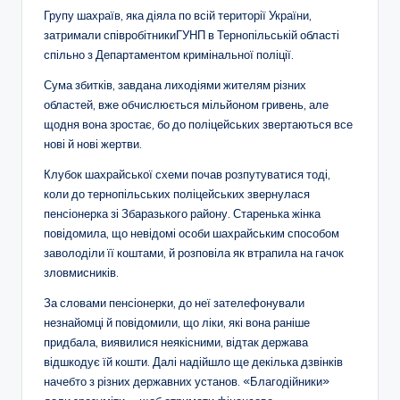
Групу шахраїв, яка діяла по всій території України,
затримали співробітникиГУНП в Тернопільській області
спільно з Департаментом кримінальної поліції.
Сума збитків, завдана лиходіями жителям різних
областей, вже обчислюється мільйоном гривень, але
щодня вона зростає, бо до поліцейських звертаються все
нові й нові жертви.
Клубок шахрайської схеми почав розпутуватися тоді,
коли до тернопільських поліцейських звернулася
пенсіонерка зі Збаразького району. Старенька жінка
повідомила, що невідомі особи шахрайським способом
заволоділи її коштами, й розповіла як втрапила на гачок
зловмисників.
За словами пенсіонерки, до неї зателефонували
незнайомці й повідомили, що ліки, які вона раніше
придбала, виявилися неякісними, відтак держава
відшкодує їй кошти. Далі надійшло ще декілька дзвінків
начебто з різних державних установ. «Благодійники»