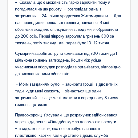
–
Сказали, що є можливість гарно заробити, тому я
погодилася на цю роботу, – розповідає одна із
затриманих – 24-річна уродженка Житомирщини. – Для
нас проводили спеціальні тренінги, навчання. В мої
обов’язки входило спілкування з людьми, я обдзвонила
до 200 осіб. Перші півроку заробляла гривень 300 за
тиждень, потім тисячу-дві, зараз було 10-12 тисяч.
Сумарний заробіток групи коливався від 700 тисяч до 1
мільйона гривень за тиждень. Кошти між усіма
учасниками оборудки розподіляв організатор, відповідно
до виконаних ними обов’язків.
– Моїм завданням було – забирати гроші і відвозити їх
туди, куди мені скажуть, – зізнається ще один
затриманий, – за це мені платили в середньому 8 тисяч
гривень щотижня.
Правоохоронці з’ясували, що розрахунок здійснювався
через відділення «Ощадбанку» за допомогою послуги
«швидка копієчка», яка не потребує наявності
пластикової картки. Коли це стало відомо, служба