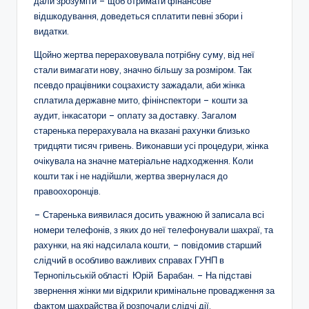
дали зрозуміти – щоб отримати фінансове
відшкодування, доведеться сплатити певні збори і
видатки.
Щойно жертва перераховувала потрібну суму, від неї
стали вимагати нову, значно більшу за розміром. Так
псевдо працівники соцзахисту зажадали, аби жінка
сплатила державне мито, фінінспектори – кошти за
аудит, інкасатори – оплату за доставку. Загалом
старенька перерахувала на вказані рахунки близько
тридцяти тисяч гривень. Виконавши усі процедури, жінка
очікувала на значне матеріальне надходження. Коли
кошти так і не надійшли, жертва звернулася до
правоохоронців.
– Старенька виявилася досить уважною й записала всі
номери телефонів, з яких до неї телефонували шахраї, та
рахунки, на які надсилала кошти, – повідомив старший
слідчий в особливо важливих справах ГУНП в
Тернопільській області Юрій Барабан. – На підставі
звернення жінки ми відкрили кримінальне провадження за
фактом шахрайства й розпочали слідчі дії.