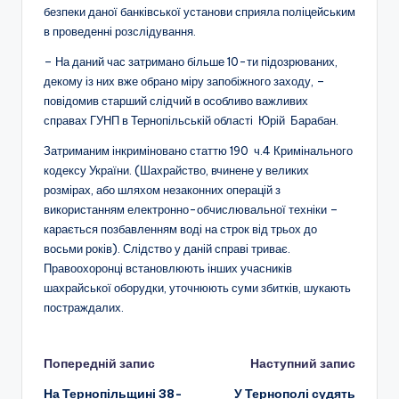
безпеки даної банківської установи сприяла поліцейським
в проведенні розслідування.
– На даний час затримано більше 10-ти підозрюваних,
декому із них вже обрано міру запобіжного заходу, –
повідомив старший слідчий в особливо важливих
справах ГУНП в Тернопільській області Юрій Барабан.
Затриманим інкриміновано статтю 190 ч.4 Кримінального
кодексу України. (Шахрайство, вчинене у великих
розмірах, або шляхом незаконних операцій з
використанням електронно-обчислювальної техніки –
карається позбавленням воді на строк від трьох до
восьми років). Слідство у даній справі триває.
Правоохоронці встановлюють інших учасників
шахрайської оборудки, уточнюють суми збитків, шукають
постраждалих.
Навігація
Попередній запис
Наступний запис
На Тернопільщині 38-
У Тернополі судять