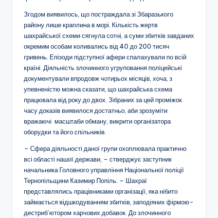
Згодом виявилось, що постраждала зі Збаразького
району лише краплина в морі. Кількість жертв
шахрайської схеми сягнула сотні, а суми збитків завданих
окремим особам коливались від 40 до 200 тисяч
гривень. Епізоди підступної афери спалахували по всій
країні. Діяльність злочинного угруповання поліцейські
документували впродовж чотирьох місяців, хоча, з
упевненістю можна сказати, що шахрайська схема
працювала від року до двох. Зібраних за цей проміжок
часу доказів виявилося достатньо, аби зрозуміти
вражаючі масштаби обману, викрити організатора
оборудки та його спільників.
– Сфера діяльності даної групи охоплювала практично
всі області нашої держави, – стверджує
заступник
начальника Головного управління Національної поліції
Тернопільщини Казимир Попіль. – Шахраї
представлялись працівниками організації, яка нібито
займається відшкодуванням збитків, заподіяних фірмою-
дестриб’ютором харчових добавок. До злочинного