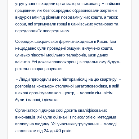
угрупування входили організатори і виконавці – наймані
працівники, які безпосередньо обдзвонювали жертви й
видурювали під різними поводами у них кошти, а також
особи, які отримували гроші в банківських установах та
передавали їх посередникам.
Осередок шахрайської фірми знаходився в Києві. Там
нещодавно були проведені обшуки, вилучено кошти,
близько півсотні мобільних телефонів, бази даних
клієнтів. Усі докази правоохоронці в подальшому будуть
ретельно опрацьовувати.
– Люди приходили десь півтора місяці на цю квартиру, –
розповідає консьєрж столичної багатоповерхівки, в якій
шахраї організували кол-центр, – чоловік сім-вісім,
були і хлопці, і дівчата.
Організатор підбирав собі досить кваліфікованих
виконавців, які були обізнані із психологією, методами
впливу на людину. Усі учасники угрупування – молоді
люди віком від 24 до 40 років.