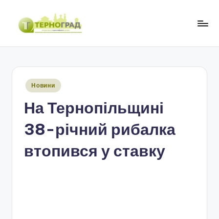
Перейти
до
Т
оперативно.
вмісту
достовірно.
е
цікаво
р
Опубліковано
Новини
н
у
На Тернопільщині
о
г
38-річний рибалка
р
втопився у ставку
а
д