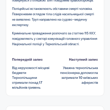
повернувся з пляшкою. Він і повідомив правоохоронців.
Поліцейські встановлюють обставини смерті чоловіка.
Поверхневим оглядом тіла слідів насильницької смерті
не виявлено. Труп направлено на судово-медичну
експертизу.
Кримінальне провадження розпочато за статтею 115 ККУ,
повідомляють у секторі комунікацій головного управління
Національної поліції у Тернопільській області.
Навігація
Попередній запис
Наступний запис
Від нерухомості місцеві
Уважна тернопільська
по
бюджети
пенсіонерка допомогла
Тернопільщини
затримати 10 київських
запису
отримали понад 17
аферистів
мільйонів гривень