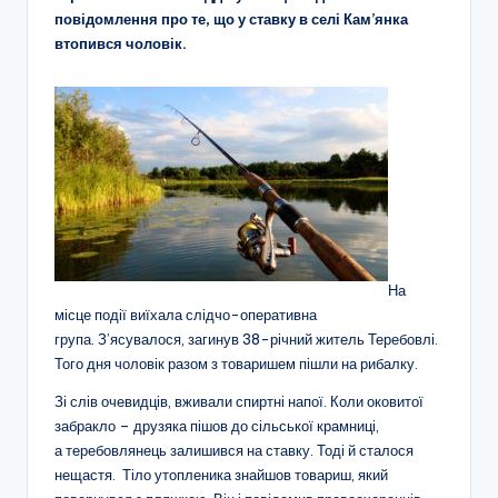
повідомлення про те, що у ставку в селі Кам’янка
втопився чоловік.
На
місце події виїхала слідчо-оперативна
група. З’ясувалося, загинув 38-річний житель Теребовлі.
Того дня чоловік разом з товаришем пішли на рибалку.
Зі слів очевидців, вживали спиртні напої. Коли оковитої
забракло – друзяка пішов до сільської крамниці,
а теребовлянець залишився на ставку. Тоді й сталося
нещастя. Тіло утопленика знайшов товариш, який