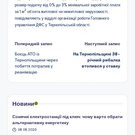
розмір податку від 0% до 3% мінімальної заробітної плати
2
за 1 м
об’єкта житлової чи нежитлової нерухомості,
повідомляють у відділі організації роботи Головного
управління ДФС у Тернопільській області.
Навігація
Попередній запис
Наступний запис
Боєць АТО із
На Тернопільщині 38-
по
Тернопільщини через
річний рибалка
побиття потрапив у
втопився у ставку
запису
реанімацію
Новини
Сонячні електростанції під ключ: чому варто обрати
альтернативну енергетику
08.08.2026