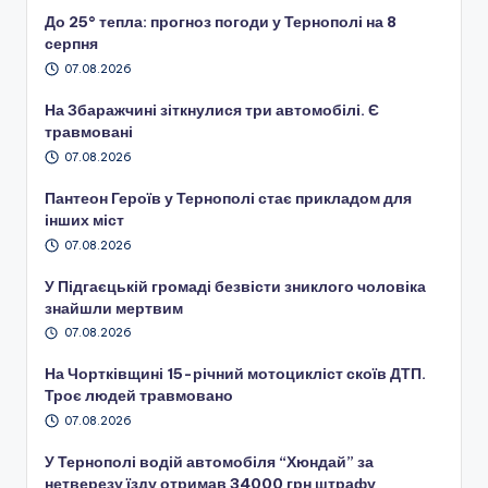
До 25° тепла: прогноз погоди у Тернополі на 8
серпня
07.08.2026
На Збаражчині зіткнулися три автомобілі. Є
травмовані
07.08.2026
Пантеон Героїв у Тернополі стає прикладом для
інших міст
07.08.2026
У Підгаєцькій громаді безвісти зниклого чоловіка
знайшли мертвим
07.08.2026
На Чортківщині 15-річний мотоцикліст скоїв ДТП.
Троє людей травмовано
07.08.2026
У Тернополі водій автомобіля “Хюндай” за
нетверезу їзду отримав 34000 грн штрафу