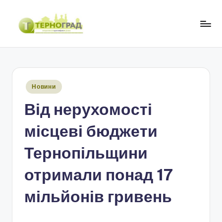
Перейти
до
Т
оперативно.
вмісту
достовірно.
е
цікаво
р
Опубліковано
Новини
н
у
Від нерухомості
о
г
місцеві бюджети
р
Тернопільщини
а
отримали понад 17
д
мільйонів гривень