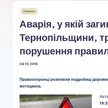
Опубліковано
Новини
у
Аварія, у якій заг
Тернопільщини, т
порушення правил
04.10.2016
Правоохоронці розповіли подробиці дорожнь
мотоцикла.
Авт
19: