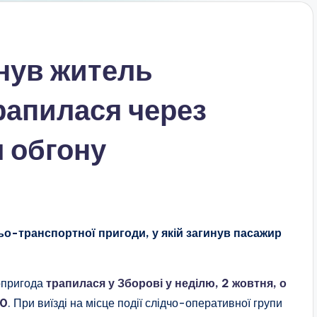
инув житель
рапилася через
 обгону
о-транспортної пригоди, у якій загинув пасажир
опригода
трапилася у Зборові у неділю, 2 жовтня, о
30
. При виїзді на місце події слідчо-оперативної групи