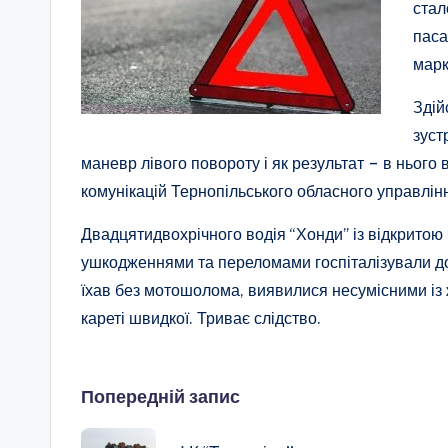
стал
паса
марк
Здій
зуст
маневр лівого повороту і як результат – в нього
комунікацій Тернопільського обласного управлінн
Двадцятидвохрічного водія “Хонди” із відкрит
ушкодженнями та переломами госпіталізували до
їхав без мотошолома, виявилися несумісними із
кареті швидкої. Триває слідство.
Навігація
Попередній запис