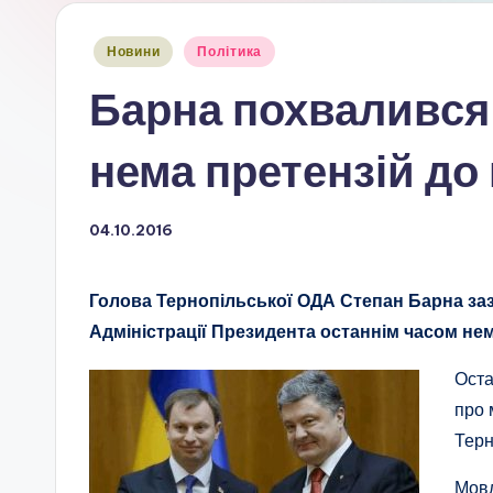
Опубліковано
Новини
Політика
у
Барна похвалився
нема претензій до
04.10.2016
Голова Тернопільської ОДА Степан Барна заз
Адміністрації Президента останнім часом не
Оста
про 
Терн
Мовл