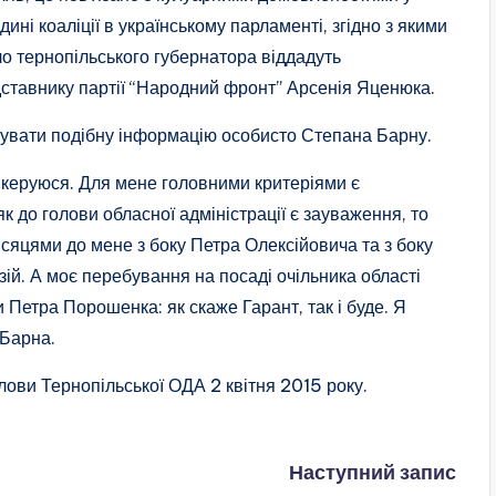
дині коаліції в українському парламенті, згідно з якими
ло тернопільського губернатора віддадуть
ставнику партії “Народний фронт” Арсенія Яценюка.
увати подібну інформацію особисто Степана Барну.
 керуюся. Для мене головними критеріями є
к до голови обласної адміністрації є зауваження, то
ісяцями до мене з боку Петра Олексійовича та з боку
ій. А моє перебування на посаді очільника області
 Петра Порошенка: як скаже Гарант, так і буде. Я
 Барна.
ови Тернопільської ОДА 2 квітня 2015 року.
Наступний запис