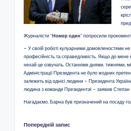
сере
кріс
пред
Журналісти “
Номер один
” попросили прокомент
– У своїй роботі кулуарними домовленостями не
професійність та справедливість. Якщо до мене я
нехай це озвучать. Останніми днями, тижнями, м
Адміністрації Президента не було жодних претенз
залежить від однієї людини – Президента України
людина з команди Президента! – заявив Степан
Нагадаємо, Барна був призначений на посаду гол
Навігація
Попередній запис