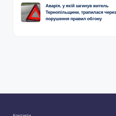
Аварія, у якій загинув житель
по
Тернопільщини, трапилася чере
порушення правил обгону
запису
Контакти