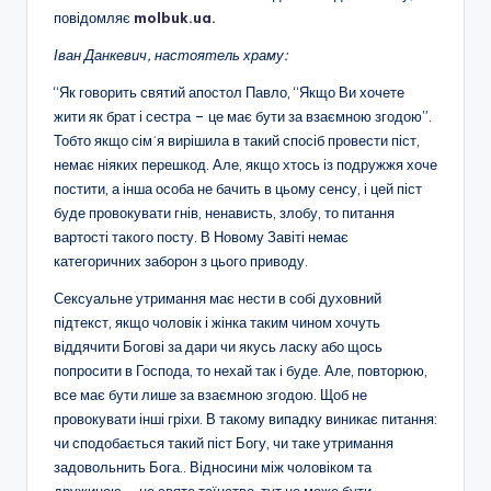
повідомляє
molbuk.ua.
Іван Данкевич, настоятель храму:
“Як говорить святий апостол Павло, “Якщо Ви хочете
жити як брат і сестра – це має бути за взаємною згодою”.
Тобто якщо сімʾя вирішила в такий спосіб провести піст,
немає ніяких перешкод. Але, якщо хтось із подружжя хоче
постити, а інша особа не бачить в цьому сенсу, і цей піст
буде провокувати гнів, ненависть, злобу, то питання
вартості такого посту. В Новому Завіті немає
категоричних заборон з цього приводу.
Сексуальне утримання має нести в собі духовний
підтекст, якщо чоловік і жінка таким чином хочуть
віддячити Богові за дари чи якусь ласку або щось
попросити в Господа, то нехай так і буде. Але, повторюю,
все має бути лише за взаємною згодою. Щоб не
провокувати інші гріхи. В такому випадку виникає питання:
чи сподобається такий піст Богу, чи таке утримання
задовольнить Бога.. Відносини між чоловіком та