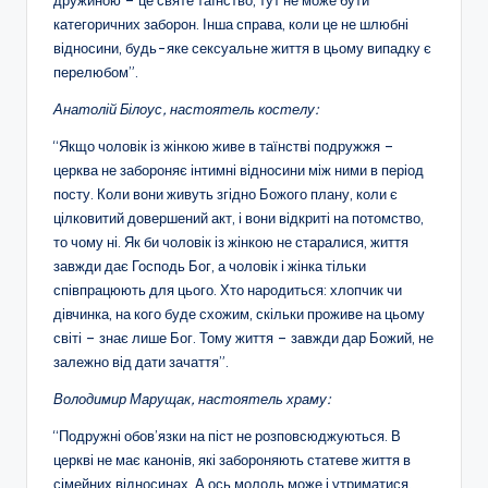
дружиною – це святе таїнство, тут не може бути
категоричних заборон. Інша справа, коли це не шлюбні
відносини, будь-яке сексуальне життя в цьому випадку є
перелюбом”.
Анатолій Білоус, настоятель костелу:
“Якщо чоловік із жінкою живе в таїнстві подружжя –
церква не забороняє інтимні відносини між ними в період
посту. Коли вони живуть згідно Божого плану, коли є
цілковитий довершений акт, і вони відкриті на потомство,
то чому ні. Як би чоловік із жінкою не старалися, життя
завжди дає Господь Бог, а чоловік і жінка тільки
співпрацюють для цього. Хто народиться: хлопчик чи
дівчинка, на кого буде схожим, скільки проживе на цьому
світі – знає лише Бог. Тому життя – завжди дар Божий, не
залежно від дати зачаття”.
Володимир Марущак, настоятель храму:
“Подружні обов’язки на піст не розповсюджуються. В
церкві не має канонів, які забороняють статеве життя в
сімейних відносинах. А ось молодь може і утриматися.