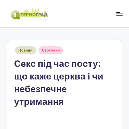
Перейти
до
Т
оперативно.
вмісту
достовірно.
е
цікаво
р
Опубліковано
Новини
Стосунки
н
у
Секс під час посту:
о
г
що каже церква і чи
р
небезпечне
а
утримання
д