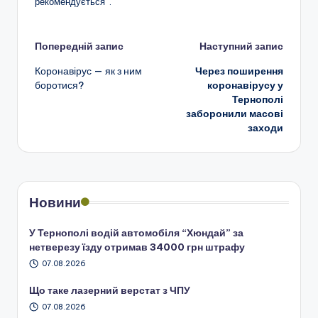
рекомендується”.
Навігація
Попередній запис
Наступний запис
Коронавірус — як з ним
Через поширення
по
боротися?
коронавірусу у
Тернополі
запису
заборонили масові
заходи
Новини
У Тернополі водій автомобіля “Хюндай” за
нетверезу їзду отримав 34000 грн штрафу
07.08.2026
Що таке лазерний верстат з ЧПУ
07.08.2026