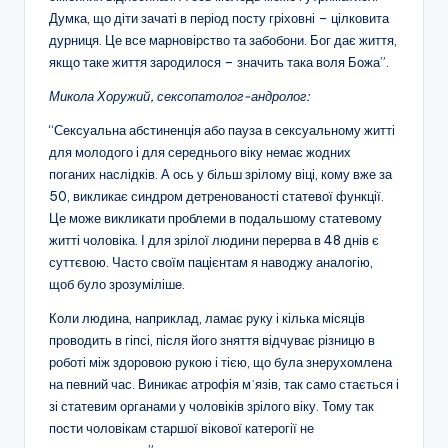
Думка, що діти зачаті в період посту гріховні – цілковита
дурниця. Це все марновірство та забобони. Бог дає життя,
якщо таке життя зародилося – значить така воля Божа”.
Микола Хоружий, сексопатолог-андролог:
“Сексуальна абстиненція або пауза в сексуальному житті
для молодого і для середнього віку немає жодних
поганих наслідків. А ось у більш зрілому віці, кому вже за
50, викликає синдром детренованості статевої функції.
Це може викликати проблеми в подальшому статевому
житті чоловіка. І для зрілої людини перерва в 48 днів є
суттєвою. Часто своїм пацієнтам я наводжу аналогію,
щоб було зрозуміліше.
Коли людина, наприклад, ламає руку і кілька місяців
проводить в гіпсі, після його зняття відчуває різницю в
роботі між здоровою рукою і тією, що була знерухомлена
на певний час. Виникає атрофія мʾязів, так само стається і
зі статевим органами у чоловіків зрілого віку. Тому так
пости чоловікам старшої вікової катерогії не