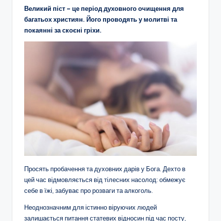
Великий піст – це період духовного очищення для
багатьох християн. Його проводять у молитві та
покаянні за скоєні гріхи.
Просять пробачення та духовних дарів у Бога. Дехто в
цей час відмовляється від тілесних насолод: обмежує
себе в їжі, забуває про розваги та алкоголь.
Неоднозначним для істинно віруючих людей
залишається питання статевих відносин під час посту,