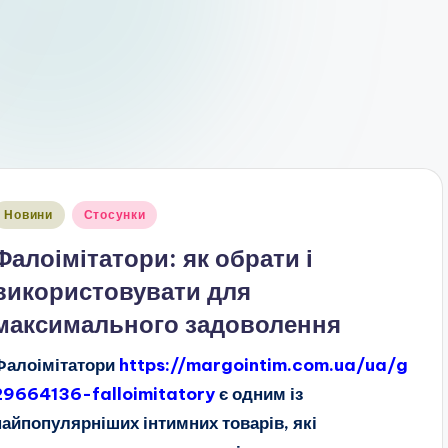
публіковано
Новини
Стосунки
Фалоімітатори: як обрати і
використовувати для
максимального задоволення
Фалоімітатори
https://margointim.com.ua/ua/g
29664136-falloimitatory
є одним із
найпопулярніших інтимних товарів, які