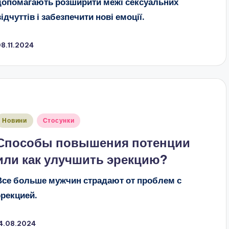
допомагають розширити межі сексуальних
відчуттів і забезпечити нові емоції.
8.11.2024
публіковано
Новини
Стосунки
Способы повышения потенции
или как улучшить эрекцию?
Все больше мужчин страдают от проблем с
эрекцией.
14.08.2024