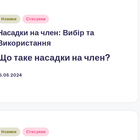
публіковано
Новини
Стосунки
Насадки на член: Вибір та
Використання
Що таке насадки на член?
15.05.2024
публіковано
Новини
Стосунки