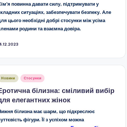
Сім’я повинна давати силу, підтримувати у
складних ситуаціях, забезпечувати безпеку. Але
для цього необхідні добрі стосунки між усіма
членами родини та взаємна довіра.
4.12.2023
публіковано
Новини
Стосунки
Еротична білизна: сміливий вибір
для елегантних жінок
Нижня білизна має шарм, що підкреслює
чуттєвість фігури. Її з успіхом можна