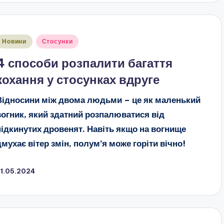
публіковано
Новини
Стосунки
4 способи розпалити багаття
кохання у стосунках вдруге
Відносини між двома людьми – це як маленький
вогник, який здатний розпалюватися від
підкинутих дровенят. Навіть якщо на вогнище
дмухає вітер змін, полум’я може горіти вічно!
31.05.2024