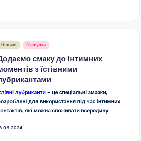
публіковано
Новини
Стосунки
Додаємо смаку до інтимних
моментів з їстівними
лубрикантами
Їстівні лубриканти
– це спеціальні змазки,
розроблені для використання під час інтимних
контактів, які можна споживати всередину.
18.06.2024