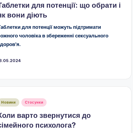
Таблетки для потенції: що обрати і
як вони діють
Таблетки для потенції можуть підтримати
кожного чоловіка в збереженні сексуального
здоров’я.
13.05.2024
публіковано
Новини
Стосунки
Коли варто звернутися до
сімейного психолога?