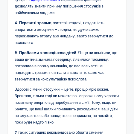
дозволять знайти причину погіршення стосунків з
найближчими людьми.
4.
Пережиті травми
, життєві невдачі, нездатність
впоратися з емоціями – людям, які дуже важко
переживають втрату або невдачу, варто звернутися до
психолога.
5.
Проблеми з поведінкою дітей
. Якщо ви помітили, що
ваша дитина змінила поведінку, з’явилася таємниця,
потрапила в погану компанію, до вас все частіше
надходять тривожні сигнали зі школи, то саме час
звернутися за консультацією психолога.
Здорові сімейні стосунки – це те, про що мріє кожен.
Зрештою, тільки тоді ви можете по-справжньому черпати
позитивну енергію від перебування в сім’ї. Тому, якщо ви
бачите, що ваші шляхи починають розходитися, ваші діти
не слухаються або поводяться неприємно, не чекайте,
поки буде надто пізно.
У таких ситуаціях рекомендовано обрати сімейну