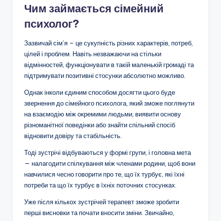
Чим займається сімейний
психолог?
Зазвичай сім’я – це сукупність різних характерів, потреб,
цілей і проблем. Навіть незважаючи на стільки
відмінностей, функціонувати в такій маленькій громаді та
підтримувати позитивні стосунки абсолютно можливо.
Однак інколи єдиним способом досягти цього буде
звернення до сімейного психолога, який зможе поглянути
на взаємодію між окремими людьми, виявити основу
різноманітної поведінки або знайти спільний спосіб
відновити довіру та стабільність.
Тоді зустрічі відбуваються у формі групи, і головна мета
— налагодити спілкування між членами родини, щоб вони
навчилися чесно говорити про те, що їх турбує, які їхні
потреби та що їх турбує в їхніх поточних стосунках.
Уже після кількох зустрічей терапевт зможе зробити
перші висновки та почати вносити зміни. Звичайно,