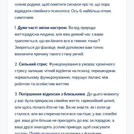
членів родини, щоб помітити сигнали про те, що пора
відвідати сімейного психолога. Ось 6 найбільш чітких
симптомів:
1.
Дуже часті зміни настрою
. Ви від природи
життєрадісна людина, але вже деякий час з вами
трапляється, що ви бачите все в темних тонах?
Зверніться до фахівця, який допоможе вам точно
визначити причину такого стану речей.
2.
Сильний стрес
. Функціонування в умовах хронічного
стресу залишає чіткий відбиток на психіці, перешкоджає
нормальному функціонуванню, порушує баланс між
роботою та особистим життям.
3.
Погіршення відносин з близькими.
До цього моменту
у вас була прекрасна сімейне життя, гармонійний шлюб,
але щось почало йти не так. Ви не знаєте, як і коли це
сталося, але ви сперечаєтеся все частіше, у вас спокійні
дні, ваші діти більше не приходять до вас за порадою, а
ваші друзі знаходять усілякі приводи, щоб скасувати
зустріч.
Підбір психолога
та розмова з фахівцем