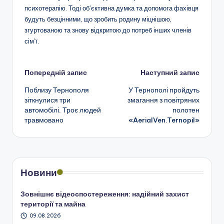
психотерапію. Тоді об’єктивна думка та допомога фахівця
будуть безцінними, що зробить родину міцнішою,
згуртованою та знову відкритою до потреб інших членів
сім’ї.
Навігація
Попередній запис
Наступний запис
Поблизу Тернополя
У Тернополі пройдуть
по
зіткнулися три
змагання з повітряних
автомобілі. Троє людей
полотен
запису
травмовано
«AerialVen.Ternopil»
Новини
Зовнішнє відеоспостереження: надійний захист
території та майна
09.08.2026