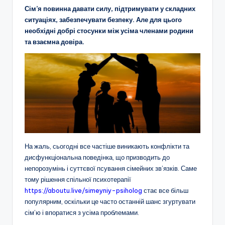
Сім’я повинна давати силу, підтримувати у складних
ситуаціях, забезпечувати безпеку. Але для цього
необхідні добрі стосунки між усіма членами родини
та взаємна довіра.
На жаль, сьогодні все частіше виникають конфлікти та
дисфункціональна поведінка, що призводить до
непорозумінь і суттєвої псування сімейних зв’язків. Саме
тому рішення спільної психотерапії
https://aboutu.live/simeyniy-psiholog
стає все більш
популярним, оскільки це часто останній шанс згуртувати
сім’ю і впоратися з усіма проблемами.