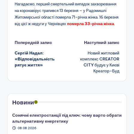
Нагадаємо, перший смертельний випадок захворювання
на коронавірус трапився 13 березня – у Радомишлі
Житомирської області померла 71-річна жінка. 16 березня
від цієї ж недуги у Чернівцях
померла 33-річна жінка
.
Навігація
Попередній запис
Наступний запис
Сергій Надал:
Новий житловий
по
«Відповідальність
комплекс CREATOR
рятує життя»
CITY будує у Києві
запису
Креатор-Буд
Новини
Сонячні електростанції під ключ: чому варто обрати
альтернативну енергетику
08.08.2026