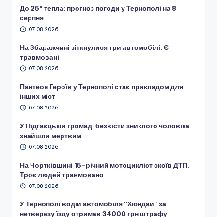
До 25° тепла: прогноз погоди у Тернополі на 8
серпня
07.08.2026
На Збаражчині зіткнулися три автомобілі. Є
травмовані
07.08.2026
Пантеон Героїв у Тернополі стає прикладом для
інших міст
07.08.2026
У Підгаєцькій громаді безвісти зниклого чоловіка
знайшли мертвим
07.08.2026
На Чортківщині 15-річний мотоцикліст скоїв ДТП.
Троє людей травмовано
07.08.2026
У Тернополі водій автомобіля “Хюндай” за
нетверезу їзду отримав 34000 грн штрафу