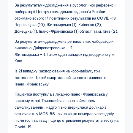
За результатами дослідження вірусологічної референс-
лабораторії Центру громадського здоров’я України
отримано всього 17 позитивних результатів на COVID-19:
Чернівецька (10), Житомирська (1), Київська (2),
Донецька (1), Івано-Франківська (1) області та м. Київ (2).
За результатами досліджень регіональних лабораторій
виявлено: Дніпропетровська – 2;
Житомирська – 1. Також один випадок підтверджено у м.
Київ.
Із 21 випадку захворювання на коронавірус, три
летальних. Третій смертельний випадок трапився в
Івано-Франківську.
Пацієнтка поступила в лікарню Івано-Франківська у
важкому стані. Тривалий час вона займалась
самолікуванням і надто пізно звернулася до лікарів,
зазначають у МОЗ. 56-річна жінка померла через добу
після госпіталізації, ще до отримання результатів тесту на
Covid-19.