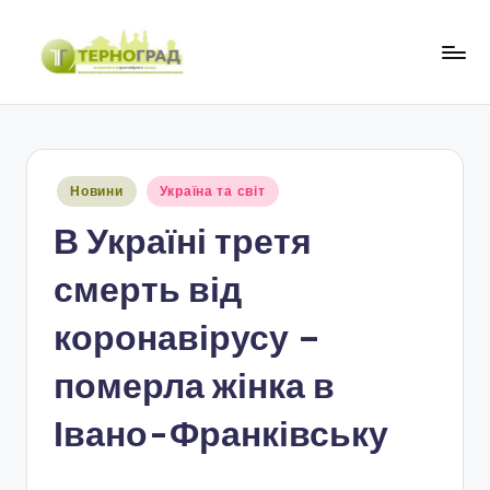
Перейти
до
Т
оперативно.
вмісту
достовірно.
е
цікаво
р
Опубліковано
Новини
Україна та світ
н
у
В Україні третя
о
г
смерть від
р
коронавірусу –
а
померла жінка в
д
Івано-Франківську