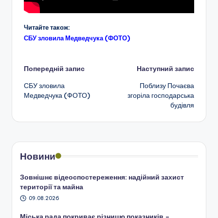
Читайте також:
СБУ зловила Медведчука (ФОТО)
Навігація
Попередній запис
Наступний запис
СБУ зловила
Поблизу Почаєва
по
Медведчука (ФОТО)
згоріла господарська
будівля
запису
Новини
Зовнішнє відеоспостереження: надійний захист
території та майна
09.08.2026
Міська рада покриває різницю показників –