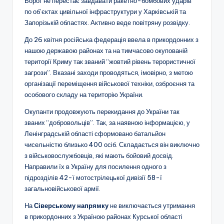
Ворог не перестає завдавати ракетно-бомбових ударів
по об’єктах цивільної інфраструктури у Харківській та
Запорізькій областях. Активно веде повітряну розвідку.
До 26 квітня російська федерація ввела в прикордонних з
нашою державою районах та на тимчасово окупованій
території Криму так званий “жовтий рівень терористичної
загрози”. Вказані заходи проводяться, імовірно, з метою
організації переміщення військової техніки, озброєння та
особового складу на територію України.
Окупанти продовжують перекидання до України так
званих “добровольців”. Так, за наявною інформацією, у
Ленінградській області сформовано батальйон
чисельністю близько 400 осіб. Складається він виключно
з військовослужбовців, які мають бойовий досвід.
Направили їх в Україну для посилення одного з
підрозділів 42-ї мотострілецької дивізії 58-ї
загальновійськової армії.
На
Сіверському напрямку
не виключається утримання
в прикордонних з Україною районах Курської області