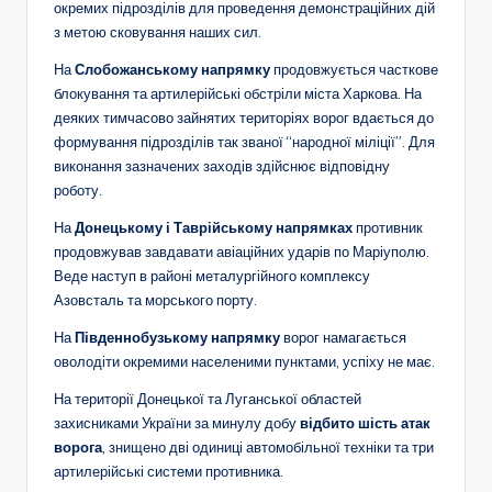
окремих підрозділів для проведення демонстраційних дій
з метою сковування наших сил.
На
Слобожанському напрямку
продовжується часткове
блокування та артилерійські обстріли міста Харкова. На
деяких тимчасово зайнятих територіях ворог вдається до
формування підрозділів так званої “народної міліції”. Для
виконання зазначених заходів здійснює відповідну
роботу.
На
Донецькому і Таврійському напрямках
противник
продовжував завдавати авіаційних ударів по Маріуполю.
Веде наступ в районі металургійного комплексу
Азовсталь та морського порту.
На
Південнобузькому напрямку
ворог намагається
оволодіти окремими населеними пунктами, успіху не має.
На території Донецької та Луганської областей
захисниками України за минулу добу
відбито шість атак
ворога
, знищено дві одиниці автомобільної техніки та три
артилерійські системи противника.