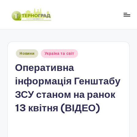
Перейти
до
Т
оперативно.
вмісту
достовірно.
е
цікаво
р
Опубліковано
Новини
Україна та світ
н
у
Оперативна
о
г
інформація Генштабу
р
ЗСУ станом на ранок
а
13 квітня (ВІДЕО)
д