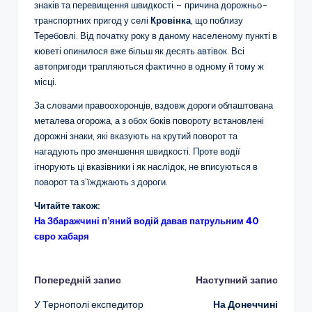
знаків та перевищення швидкості – причина дорожньо-
транспортних пригод у селі
Кровінка
, що поблизу
Теребовлі. Від початку року в даному населеному пункті в
кюветі опинилося вже більш як десять автівок. Всі
автопригоди трапляються фактично в одному й тому ж
місці.
За словами правоохоронців, вздовж дороги облаштована
металева огорожа, а з обох боків повороту встановлені
дорожні знаки, які вказують на крутий поворот та
нагадують про зменшення швидкості. Проте водії
ігнорують ці вказівники і як наслідок, не вписуються в
поворот та з’їжджають з дороги.
Читайте також:
На Збаражчині п’яний водій давав патрульним 40
євро хабаря
Навігація
Попередній запис
Наступний запис
У Тернополі експедитор
На Донеччині