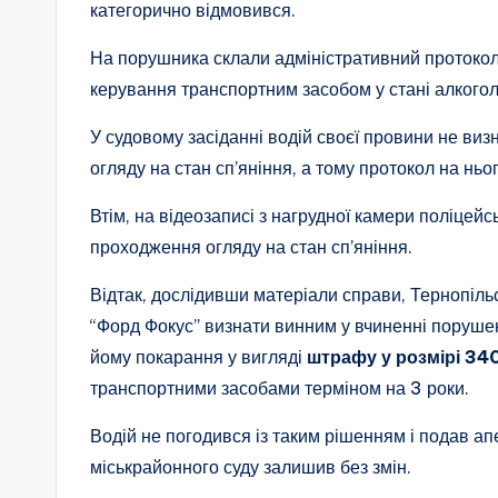
категорично відмовився.
На порушника склали адміністративний протокол 
керування транспортним засобом у стані алкогол
У судовому засіданні водій своєї провини не ви
огляду на стан сп’яніння, а тому протокол на ньо
Втім, на відеозаписі з нагрудної камери поліцейс
проходження огляду на стан сп’яніння.
Відтак, дослідивши матеріали справи, Тернопіль
“Форд Фокус” визнати винним у вчиненні порушен
йому покарання у вигляді
штрафу у розмірі 34
транспортними засобами терміном на 3 роки.
Водій не погодився із таким рішенням і подав ап
міськрайонного суду залишив без змін.