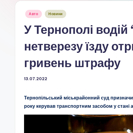
Опубліковано
Авто
Новини
у
У Тернополі водій
нетверезу їзду о
гривень штрафу
13.07.2022
Тернопільський міськрайонний суд призначи
року керував транспортним засобом у стані а