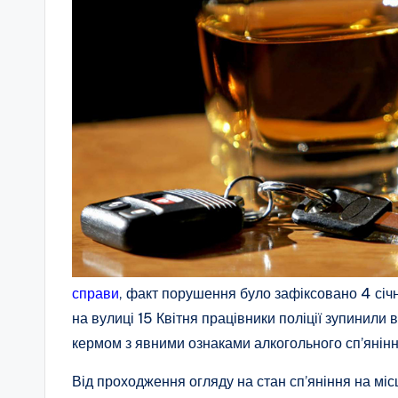
справи
, факт порушення було зафіксовано 4 січн
на вулиці 15 Квітня працівники поліції зупинили
кермом з явними ознаками алкогольного сп’янінн
Від проходження огляду на стан сп’яніння на міс