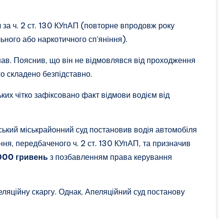
за ч. 2 ст. 130 КУпАП (повторне впродовж року
ьного або наркотичного сп’яніння).
знав. Пояснив, що він не відмовлявся від проходження
го складено безпідставно.
ьких чітко зафіксовано факт відмови водієм від
ський міськрайонний суд постановив водія автомобіля
ня, передбаченого ч. 2 ст. 130 КУпАП, та призначив
000 гривень
з позбавленням права керування
еляційну скаргу. Однак, Апеляційний суд постанову