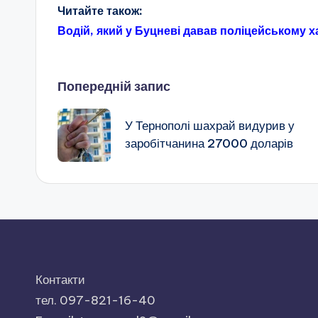
Читайте також:
Водій, який у Буцневі давав поліцейському 
Навігація
Попередній запис
по
У Тернополі шахрай видурив у
заробітчанина 27000 доларів
запису
Контакти
тел. 097-821-16-40