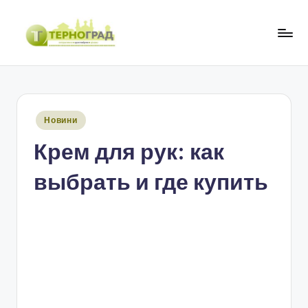
Перейти
до
Т
оперативно.
вмісту
достовірно.
е
цікаво
р
Опубліковано
Новини
н
у
Крем для рук: как
о
г
выбрать и где купить
р
а
д