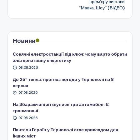
прем’єру вистави
запису
“Мавка. Шоу” (ВІДЕО)
Новини
Сонячні електростанції під ключ: чому варто обрати
альтернативну енергетику
08.08.2026
До 25° тепла: прогноз погоди у Тернополі на 8
серпня
07.08.2026
На Збаражчині зіткнулися три автомобілі. Є
травмовані
07.08.2026
Пантеон Героїв у Тернополі стає прикладом для
інших міст