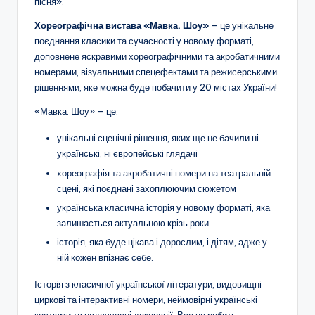
пісня».
Хореографічна вистава «Мавка. Шоу»
– це унікальне
поєднання класики та сучасності у новому форматі,
доповнене яскравими хореографічними та акробатичними
номерами, візуальними спецефектами та режисерськими
рішеннями, яке можна буде побачити у 20 містах України!
«Мавка. Шоу» – це:
унікальні сценічні рішення, яких ще не бачили ні
українські, ні європейські глядачі
хореографія та акробатичні номери на театральній
сцені, які поєднані захоплюючим сюжетом
українська класична історія у новому форматі, яка
залишається актуальною крізь роки
історія, яка буде цікава і дорослим, і дітям, адже у
ній кожен впізнає себе.
Історія з класичної української літератури, видовищні
циркові та інтерактивні номери, неймовірні українські
костюми та надсучасні декорації. Все це робить