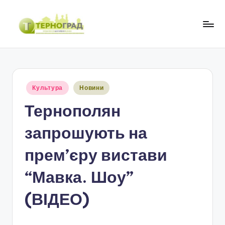
Перейти
до
Т
оперативно.
вмісту
достовірно.
е
цікаво
р
Опубліковано
Культура
Новини
н
у
Тернополян
о
г
запрошують на
р
прем’єру вистави
а
“Мавка. Шоу”
д
(ВІДЕО)