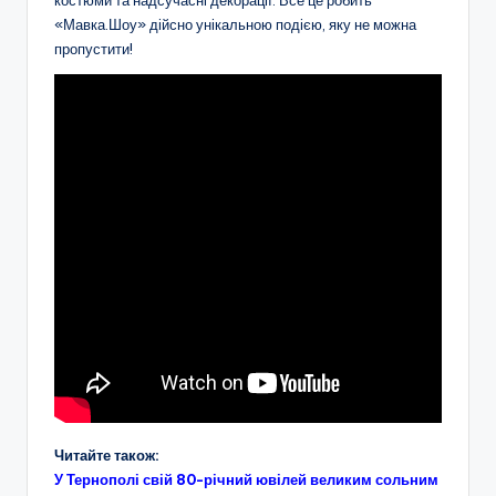
«Мавка.Шоу» дійсно унікальною подією, яку не можна
пропустити!
Читайте також:
У Тернополі свій 80-річний ювілей великим сольним