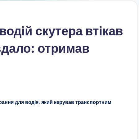
водій скутера втікав
евдало: отримав
ання для водія, який керував транспортним