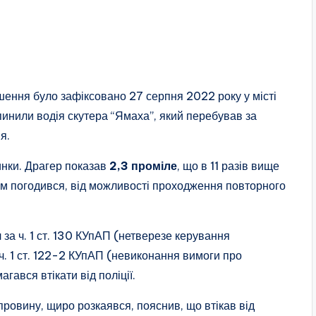
шення було зафіксовано 27 серпня 2022 року у місті
зупинили водія скутера “Ямаха”, який перебував за
я.
инки. Драгер показав
2,3 проміле
, що в 11 разів вище
ом погодився, від можливості проходження повторного
за ч. 1 ст. 130 КУпАП (нетверезе керування
ч. 1 ст. 122-2 КУпАП (невиконання вимоги про
гався втікати від поліції.
провину, щиро розкаявся, пояснив, що втікав від