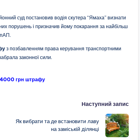
онний суд постановив водія скутера “Ямаха” визнати
вних порушень і призначив йому покарання за найбільш
УпАП.
фу
з позбавленням права керування транспортними
набрала законної сили.
 34000 грн штрафу
Наступний запис
Як вибрати та де встановити лаву
на заміській ділянці