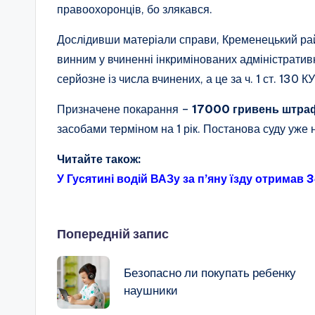
правоохоронців, бо злякався.
Дослідивши матеріали справи, Кременецький рай
винним у вчиненні інкримінованих адміністрати
серйозне із числа вчинених, а це за ч. 1 ст. 130 К
Призначене покарання –
17000 гривень штра
засобами терміном на 1 рік. Постанова суду уже 
Читайте також:
У Гусятині водій ВАЗу за п’яну їзду отримав
Навігація
Попередній запис
по
Безопасно ли покупать ребенку
наушники
запису