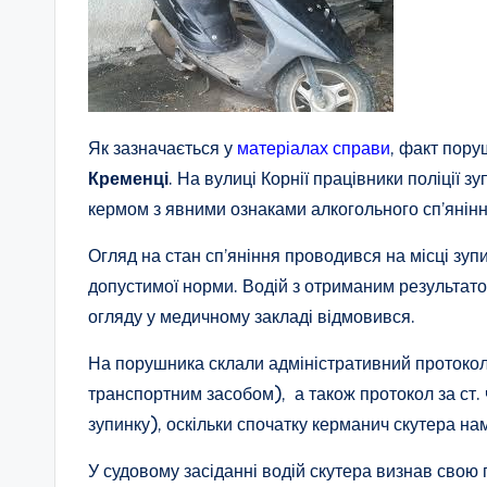
Як зазначається у
матеріалах справи
, факт пору
Кременці
. На вулиці Корнії працівники поліції 
кермом з явними ознаками алкогольного сп’янінн
Огляд на стан сп’яніння проводився на місці зуп
допустимої норми. Водій з отриманим результат
огляду у медичному закладі відмовився.
На порушника склали адміністративний протокол 
транспортним засобом), а також протокол за ст. 
зупинку), оскільки спочатку керманич скутера нама
У судовому засіданні водій скутера визнав свою 