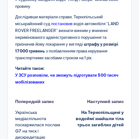
провину.
Дослідивши матеріали справи, Тернопільський
міськрайонний суд
постановив
водія автомобіля “LAND
ROVER FREELANGER” визнати винним у вчиненні
інкримінованого адміністративного порушення та
призначив йому покарання у вигляді
штрафу у розмірі
17000 гривень
з позбавленням права керування
транспортними засобами строком на 1 рік.
Читайте також:
У ЗСУ розповіли, чи зможуть підготувати 500 тисяч
мобілізованих
Навігація
Попередній запис
Наступний запис
Українська
На Тернопільщині у
по
медіаспільнота
водоймі знайшли тіла
поскаржилася послам
трьох загиблих дітей
запису
G7 на тиск і
дискредитацію