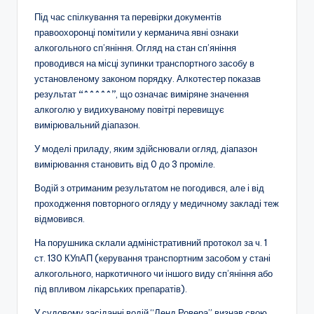
Під час спілкування та перевірки документів
правоохоронці помітили у керманича явні ознаки
алкогольного сп’яніння. Огляд на стан сп’яніння
проводився на місці зупинки транспортного засобу в
установленому законом порядку. Алкотестер показав
результат
“^^^^^”
, що означає виміряне значення
алкоголю у видихуваному повітрі перевищує
вимірювальний діапазон.
У моделі приладу, яким здійснювали огляд, діапазон
вимірювання становить від 0 до 3 проміле.
Водій з отриманим результатом не погодився, але і від
проходження повторного огляду у медичному закладі теж
відмовився.
На порушника склали адміністративний протокол за ч. 1
ст. 130 КУпАП (керування транспортним засобом у стані
алкогольного, наркотичного чи іншого виду сп’яніння або
під впливом лікарських препаратів).
У судовому засіданні водій “Ленд Ровера” визнав свою