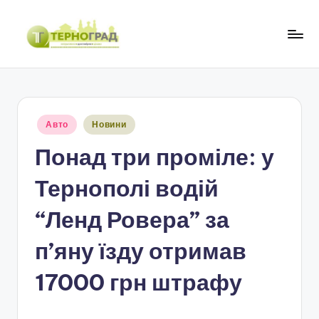
Перейти
до
Т
оперативно.
вмісту
достовірно.
е
цікаво
р
Опубліковано
Авто
Новини
н
у
Понад три проміле: у
о
г
Тернополі водій
р
“Ленд Ровера” за
а
п’яну їзду отримав
д
17000 грн штрафу