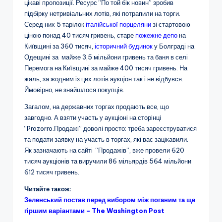
цікаві пропозиції. Ресурс
“По той бік новин”
зробив
підбірку нетривіальних лотів, які потрапили на торги.
Серед них 5 тарілок
італійської порцеляни
зі стартовою
ціною понад 40 тисяч гривень, старе
пожежне депо
на
Київщині за 360 тисяч,
історичний будинок
у Болграді на
Одещині за майже 3,5 мільйони гривень та
баня
в селі
Перемога на Київщині за майже 400 тисяч гривень. На
жаль, за жодним із цих лотів аукціон так і не відбувся.
Ймовірно, не знайшлося покупців.
Загалом, на державних торгах продають все, що
завгодно. А взяти участь у аукціоні на сторінці
“Prozorro.Продажі” доволі просто: треба зареєструватися
та подати заявку на участь в торгах, які вас зацікавили.
Як зазначають на сайті “Продажів”, вже провели 620
тисяч аукціонів та виручили 86 мільярдів 564 мільйони
612 тисяч гривень.
Читайте також:
Зеленський постав перед вибором між поганим та ще
гіршим варіантами – The Washington Post