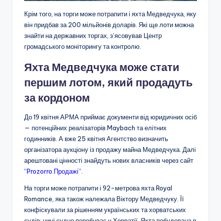
Крім того, на торги може потрапити і яхта Медведчука, яку
він придбав за 200 мільйонів доларів. Які ще лоти можна
знайти на державних торгах, з’ясовував Центр
громадського моніторингу та контролю.
Яхта Медведчука може стати
першим лотом, який продадуть
за кордоном
До 19 квітня АРМА приймає документи від юридичних осіб
— потенційних реалізаторів Maybach та елітних
годинників. А вже 25 квітня Агентство визначить
організатора аукціону із продажу майна Медведчука. Далі
арештовані цінності знайдуть нових власників через сайт
“Prozorro.Продажі”
.
На торги може потрапити і 92-метрова
яхта
Royal
Romance, яка також належала Віктору Медведчуку. Її
конфіскували за рішенням українських та хорватських
судів: нині судно перебуває у Хорватії. Яхта побудована в