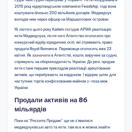
2015 році нідерландською компанією Feadship, тоді вона
коштувала близько 200 мільйонів доларів. Медведчук
володів нею через офшор на Маршаллових островах.
16 лютого цього року Кабмін
погодив
АРМА реалізацію
яхти Медведчука, після чого Агентство оголосило про
конкурсний відбір юридичних осіб, які отримають право
продати Royal Romance. Переможця оголосять вже 23
квітня. Як
зазначили
в Агентстві, кошти, виручені за судно,
спрямують на обороноздатність України. До речі, продаж
яхти стане першим прикладом реалізації арештованих
активів, що перебувають за кордоном. І відкриє шлях для
наступних торгів конфіскованим майном з-поза меж
України.
Продали активів на 86
мільярдів
Поки на “Prozorro.Продажі” ще не з’явилися
медведчуківські авто та яхти, там все ж можна знайти