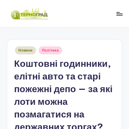
Перейти
до
Т
оперативно.
вмісту
достовірно.
е
цікаво
р
Опубліковано
Новини
Політика
н
у
Коштовні годинники,
о
г
елітні авто та старі
р
пожежні депо — за які
а
лоти можна
д
позмагатися на
державних торгах?