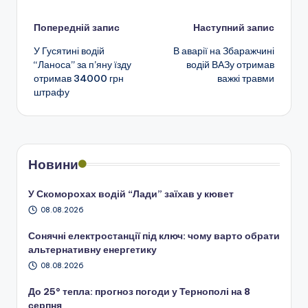
Навігація
Попередній запис
Наступний запис
У Гусятині водій
В аварії на Збаражчині
по
“Ланоса” за п’яну їзду
водій ВАЗу отримав
отримав 34000 грн
важкі травми
запису
штрафу
Новини
У Скоморохах водій “Лади” заїхав у кювет
08.08.2026
Сонячні електростанції під ключ: чому варто обрати
альтернативну енергетику
08.08.2026
До 25° тепла: прогноз погоди у Тернополі на 8
серпня