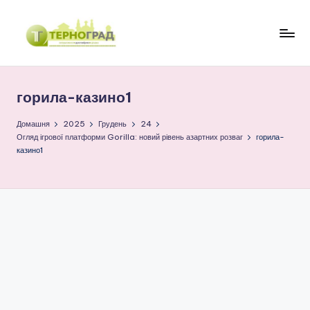
Перейти
до
Т
оперативно.
вмісту
достовірно.
е
цікаво
горила-казино1
р
н
Домашня
2025
Грудень
24
Огляд ігрової платформи Gorilla: новий рівень азартних розваг
горила-
о
казино1
г
р
а
д