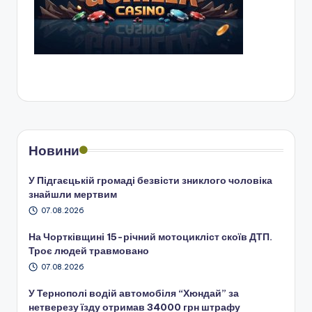
Новини
У Підгаєцькій громаді безвісти зниклого чоловіка
знайшли мертвим
07.08.2026
На Чортківщині 15-річний мотоцикліст скоїв ДТП.
Троє людей травмовано
07.08.2026
У Тернополі водій автомобіля “Хюндай” за
нетверезу їзду отримав 34000 грн штрафу