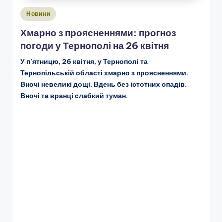
Опубліковано
Новини
у
Хмарно з проясненнями: прогноз
погоди у Тернополі на 26 квітня
У п’ятницю, 26 квітня, у Тернополі та
Тернопільській області хмарно з проясненнями.
Вночі невеликі дощі. Вдень без істотних опадів.
Вночі та вранці слабкий туман.