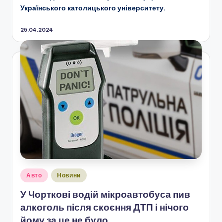
Українського католицького університету.
25.04.2024
Опубліковано
Авто
Новини
у
У Чорткові водій мікроавтобуса пив
алкоголь після скоєння ДТП і нічого
йому за це не було