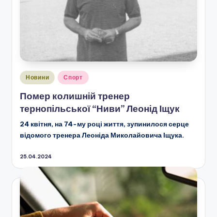
Опубліковано
Новини
Спорт
у
Помер колишній тренер
тернопільської “Ниви” Леонід Іщук
24 квітня, на 74-му році життя, зупинилося серце
відомого тренера Леоніда Миколайовича Іщука.
25.04.2024