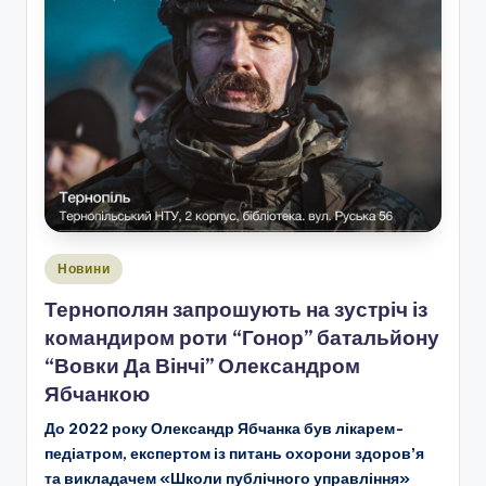
Опубліковано
Новини
у
Тернополян запрошують на зустріч із
командиром роти “Гонор” батальйону
“Вовки Да Вінчі” Олександром
Ябчанкою
До 2022 року Олександр Ябчанка був лікарем-
педіатром, експертом із питань охорони здоровʼя
та викладачем «Школи публічного управління»