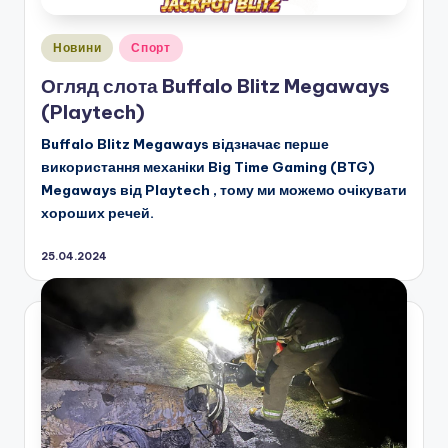
Опубліковано
Новини
Спорт
у
Огляд слота Buffalo Blitz Megaways
(Playtech)
Buffalo Blitz Megaways відзначає перше
використання механіки Big Time Gaming (BTG)
Megaways від Playtech , тому ми можемо очікувати
хороших речей.
25.04.2024