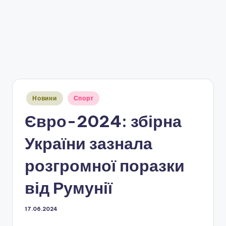
Опубліковано
Новини
Спорт
у
Євро-2024: збірна
України зазнала
розгромної поразки
від Румунії
17.06.2024