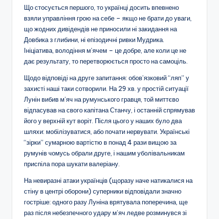
Що стосується першого, то українці досить впевнено
взяли управління грою на себе – якщо не брати до уваги,
що жодних дивідендів не приносили ні закидання на
Довбика з глибини, ні епізодичні ривки Мудрика.
Ініціатива, володіння м’ячем – це добре, але коли це не
дає результату, то перетворюється просто на самоціль.
Щодо відповіді на друге запитання: обов’язковий “ляп” у
захисті наші таки сотворили. На 29 хв. у простій ситуації
Лунін вибив м’яч на румунського гравця, той миттєво
відпасував на свого капітана Станчу, і останній спрямував
його у верхній кут воріт. Після цього у наших було два
шляхи: мобілізуватися, або почати нервувати. Українські
“зірки” сумарною вартістю в понад 4 рази вищою за
румунів чомусь обрали друге, і нашим уболівальникам
приспіла пора шукати валеріану.
На невиразні атаки українців (щоразу наче натикалися на
стіну в центрі оборони) суперники відповідали значно
гостріше: одного разу Луніна врятувала поперечина, ще
раз після небезпечного удару м’яч ледве розминувся зі