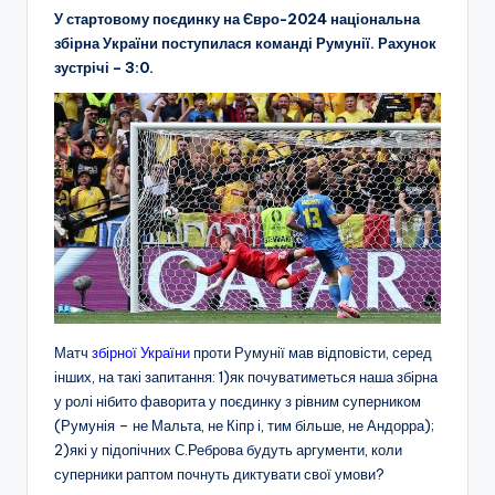
У стартовому поєдинку на Євро-2024 національна
збірна України поступилася команді Румунії. Рахунок
зустрічі – 3:0.
Матч
збірної України
проти Румунії мав відповісти, серед
інших, на такі запитання: 1)як почуватиметься наша збірна
у ролі нібито фаворита у поєдинку з рівним суперником
(Румунія – не Мальта, не Кіпр і, тим більше, не Андорра);
2)які у підопічних С.Реброва будуть аргументи, коли
суперники раптом почнуть диктувати свої умови?