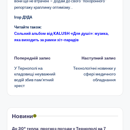
вони ще не втрачені – додам до свого “похоронного”
репортажу краплинку оптимізму…
Ігор ДУДА
Читайте також:
Сольний альбом від KALUSH «Для душі»: музика,
яка виходить за рамки хіт-парадів
Навігація
Попередній запис
Наступний запис
У Тернополі на
Технологічні новинки у
по
кладовищі неуважний
сфері медичного
водій збив пам’ятний
обладнання
запису
хрест
Новини
До 30° тепла: прогноз погоди у Тернополі на 7