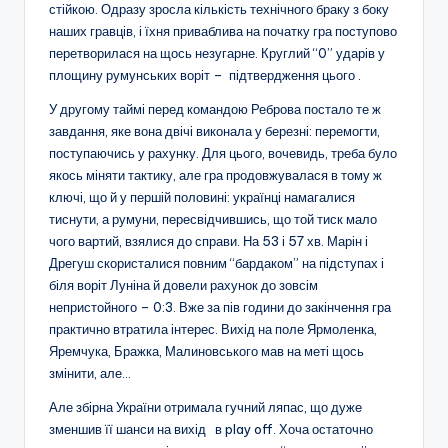
стійкою. Одразу зросла кількість технічного браку з боку
наших гравців, і їхня приваблива на початку гра поступово
перетворилася на щось незугарне. Круглий “0” ударів у
площину румунських воріт – підтвердження цього .
У другому таймі перед командою Реброва постало те ж
завдання, яке вона двічі виконала у березні: перемогти,
поступаючись у рахунку. Для цього, вочевидь, треба було
якось міняти тактику, але гра продовжувалася в тому ж
ключі, що й у першій половині: українці намагалися
тиснути, а румуни, пересвідчившись, що той тиск мало
чого вартий, взялися до справи. На 53 і 57 хв. Марін і
Дрегуш скористалися повним “бардаком” на підступах і
біля воріт Луніна й довели рахунок до зовсім
непристойного – 0:3. Вже за пів години до закінчення гра
практично втратила інтерес. Вихід на поле Ярмоленка,
Яремчука, Бражка, Малиновського мав на меті щось
змінити, але…
Але збірна України отримала гучний ляпас, що дуже
зменшив її шанси на вихід в play off. Хоча остаточно