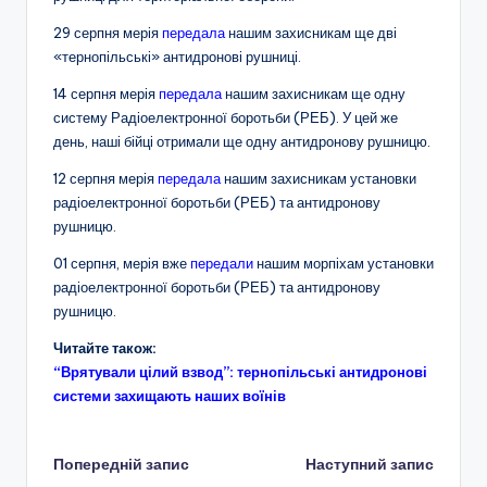
29 серпня мерія
передала
нашим захисникам ще дві
«тернопільські» антидронові рушниці.
14 серпня мерія
передала
нашим захисникам ще одну
систему Радіоелектронної боротьби (РЕБ). У цей же
день, наші бійці отримали ще одну антидронову рушницю.
12 серпня мерія
передала
нашим захисникам установки
радіоелектронної боротьби (РЕБ) та антидронову
рушницю.
01 серпня, мерія вже
передали
нашим морпіхам установки
радіоелектронної боротьби (РЕБ) та антидронову
рушницю.
Читайте також:
“Врятували цілий взвод”: тернопільські антидронові
системи захищають наших воїнів
Навігація
Попередній запис
Наступний запис