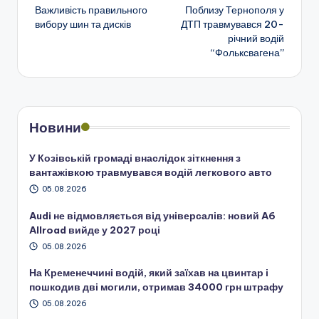
Важливість правильного
Поблизу Тернополя у
по
вибору шин та дисків
ДТП травмувався 20-
річний водій
запису
“Фольксвагена”
Новини
У Козівській громаді внаслідок зіткнення з
вантажівкою травмувався водій легкового авто
05.08.2026
Audi не відмовляється від універсалів: новий A6
Allroad вийде у 2027 році
05.08.2026
На Кременеччині водій, який заїхав на цвинтар і
пошкодив дві могили, отримав 34000 грн штрафу
05.08.2026