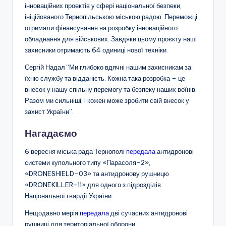
інноваційних проектів у сфері національної безпеки,
ініційованого Тернопільською міською радою. Переможці
отримали фінансування на розробку інноваційного
обладнання для військових. Завдяки цьому проєкту наші
захисники отримають 64 одиниці нової техніки.
Сергій Надал “Ми глибоко вдячні нашим захисникам за
їхню службу та відданість. Кожна така розробка – це
внесок у нашу спільну перемогу та безпеку наших воїнів.
Разом ми сильніші, і кожен може зробити свій внесок у
захист України”.
Нагадаємо
6 вересня міська рада Тернополі
передала
антидронові
системи купольного типу «Парасоля-2»,
«DRONESHIELD-03» та антидронову рушницю
«DRONEKILLER-11» для одного з підрозділів
Національної гвардії України.
Нещодавно мерія
передала
дві сучасних антидронові
рушниці для територіальної оборони.