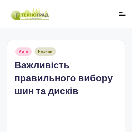
Перейти
до
Т
оперативно.
вмісту
достовірно.
е
цікаво
р
Опубліковано
Авто
Новини
н
у
Важливість
о
г
правильного вибору
р
шин та дисків
а
д