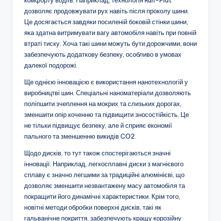
комфорту водіїв. Наприклад, технологія Run-Flat
дозволяє продовжувати рух навіть після проколу шини.
Це досягається завдяки посиленій боковій стінки шини,
яка здатна витримувати вагу автомобіля навіть при повній
втраті тиску. Хоча такі шини можуть бути дорожчими, вони
забезпечують додаткову безпеку, особливо в умовах
далекої подорожі.
Ще однією інновацією є використання нанотехнологій у
виробництві шин. Спеціальні наноматеріали дозволяють
поліпшити зчеплення на мокрих та слизьких дорогах,
зменшити опір коченню та підвищити зносостійкість. Це
не тільки підвищує безпеку, але й сприяє економії
пального та зменшенню викидів CO2.
Щодо дисків, то тут також спостерігаються значні
інновації. Наприклад, легкосплавні диски з магнієвого
сплаву є значно легшими за традиційні алюмінієві, що
дозволяє зменшити незвантажену масу автомобіля та
покращити його динамічні характеристики. Крім того,
новітні методи обробки поверхні дисків, такі як
гальванічне покриття, забезпечують кращу корозійну