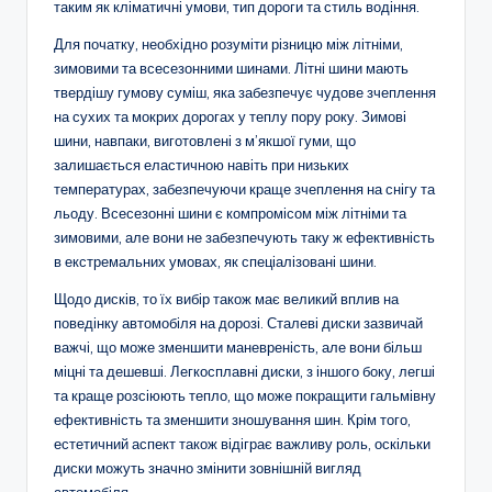
таким як кліматичні умови, тип дороги та стиль водіння.
Для початку, необхідно розуміти різницю між літніми,
зимовими та всесезонними шинами. Літні шини мають
твердішу гумову суміш, яка забезпечує чудове зчеплення
на сухих та мокрих дорогах у теплу пору року. Зимові
шини, навпаки, виготовлені з м’якшої гуми, що
залишається еластичною навіть при низьких
температурах, забезпечуючи краще зчеплення на снігу та
льоду. Всесезонні шини є компромісом між літніми та
зимовими, але вони не забезпечують таку ж ефективність
в екстремальних умовах, як спеціалізовані шини.
Щодо дисків, то їх вибір також має великий вплив на
поведінку автомобіля на дорозі. Сталеві диски зазвичай
важчі, що може зменшити маневреність, але вони більш
міцні та дешевші. Легкосплавні диски, з іншого боку, легші
та краще розсіюють тепло, що може покращити гальмівну
ефективність та зменшити зношування шин. Крім того,
естетичний аспект також відіграє важливу роль, оскільки
диски можуть значно змінити зовнішній вигляд