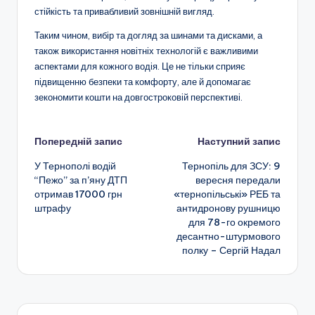
стійкість та привабливий зовнішній вигляд.
Таким чином, вибір та догляд за шинами та дисками, а
також використання новітніх технологій є важливими
аспектами для кожного водія. Це не тільки сприяє
підвищенню безпеки та комфорту, але й допомагає
зекономити кошти на довгостроковій перспективі.
Навігація
Попередній запис
Наступний запис
У Тернополі водій
Тернопіль для ЗСУ: 9
по
“Пежо” за п’яну ДТП
вересня передали
отримав 17000 грн
«тернопільські» РЕБ та
запису
штрафу
антидронову рушницю
для 78-го окремого
десантно-штурмового
полку – Сергій Надал