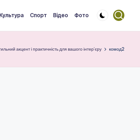
Культура
Спорт
Відео
Фото
льний акцент і практичність для вашого інтер’єру
комод2