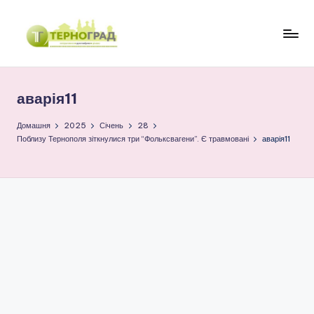
Перейти
до
Т
оперативно.
вмісту
достовірно.
е
цікаво
аварія11
р
н
Домашня
2025
Січень
28
Поблизу Тернополя зіткнулися три “Фольксвагени”. Є травмовані
аварія11
о
г
р
а
д