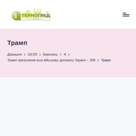
Перейти
до
Т
оперативно.
вмісту
достовірно.
е
цікаво
Трамп
р
н
Домашня
2025
Березень
4
Трамп призупинив всю військову допомогу Україні – ЗМІ
Трамп
о
г
р
а
д