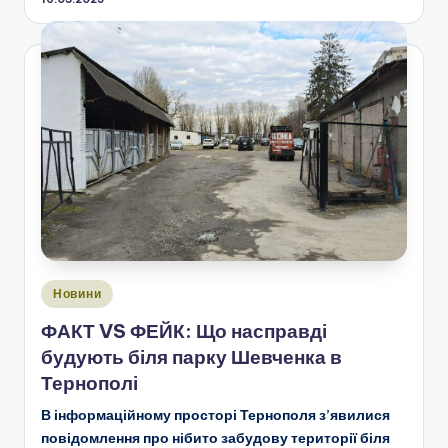
Опубліковано
Новини
у
ФАКТ VS ФЕЙК: Що насправді
будують біля парку Шевченка в
Тернополі
В інформаційному просторі Тернополя з’явилися
повідомлення про нібито забудову території біля