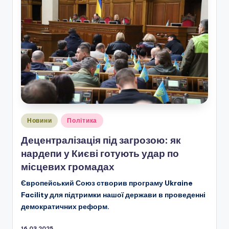
Опубліковано
Новини
Політика
у
Децентралізація під загрозою: як
нардепи у Києві готують удар по
місцевих громадах
Європейський Союз створив програму Ukraine
Facility для підтримки нашої держави в проведенні
демократичних реформ.
16.03.2025