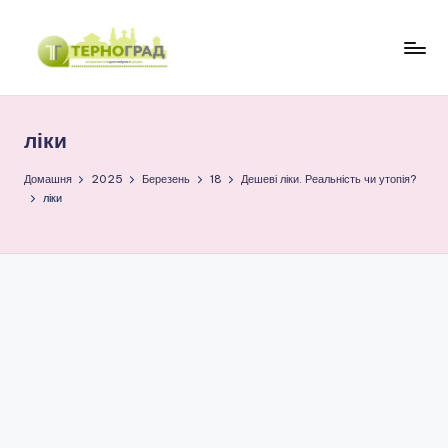
Перейти
до
Т
оперативно.
вмісту
достовірно.
е
цікаво
ліки
р
н
Домашня
2025
Березень
18
Дешеві ліки. Реальність чи утопія?
ліки
о
г
р
а
д