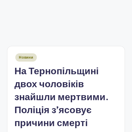
Опубліковано
Новини
у
На Тернопільщині
двох чоловіків
знайшли мертвими.
Поліція з’ясовує
причини смерті