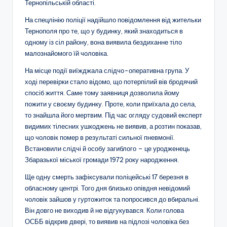
Тернопільській області.
На спецлінію поліції надійшло повідомлення від жительки
Тернополя про те, що у будинку, який знаходиться в
одному із сіл району, вона виявила бездиханне тіло
малознайомого їй чоловіка.
На місце події виїжджала слідчо-оперативна група. У
ході перевірки стало відомо, що потерпілий вів бродячий
спосіб життя. Саме тому заявниця дозволила йому
пожити у своєму будинку. Проте, коли приїхала до села,
то знайшла його мертвим. Під час огляду судовий експерт
видимих тілесних ушкоджень не виявив, а розтин показав,
що чоловік помер в результаті сильної пневмонії.
Встановили слідчі й особу загиблого – це уродженець
Збаразької міської громади 1972 року народження.
Ще одну смерть зафіксували поліцейські 17 березня в
обласному центрі. Того дня близько опівдня невідомий
чоловік зайшов у гуртожиток та попросився до вбиральні.
Він довго не виходив й не відгукувався. Коли голова
ОСББ відкрив двері, то виявив на підлозі чоловіка без