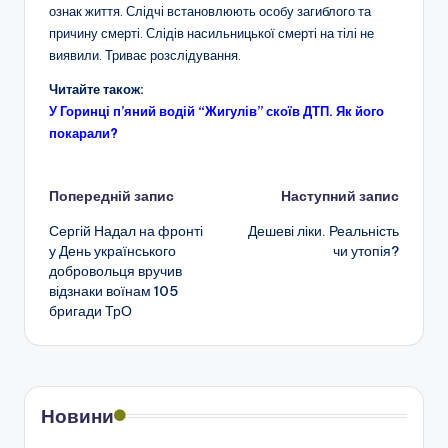
ознак життя. Слідчі встановлюють особу загиблого та
причину смерті. Слідів насильницької смерті на тілі не
виявили. Триває розслідування.
Читайте також:
У Горинці п’яний водій “Жигулів” скоїв ДТП. Як його
покарали?
Навігація
Попередній запис
Наступний запис
Сергій Надал на фронті
Дешеві ліки. Реальність
по
у День українського
чи утопія?
добровольця вручив
запису
відзнаки воїнам 105
бригади ТрО
Новини