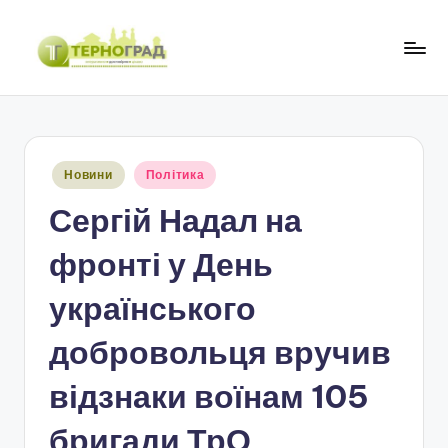
Перейти
до
Т
оперативно.
вмісту
достовірно.
е
цікаво
р
Опубліковано
Новини
Політика
н
у
Сергій Надал на
о
г
фронті у День
р
українського
а
добровольця вручив
д
відзнаки воїнам 105
бригади ТрО