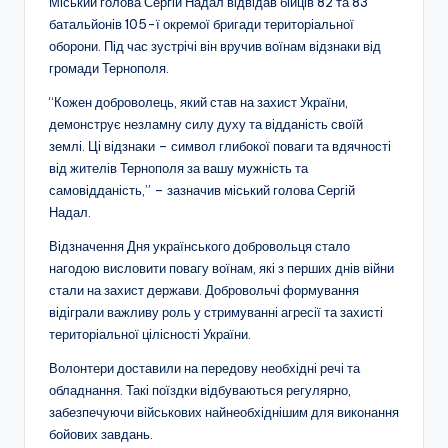
Міський голова Сергій Надал відвідав бійців 82 та 83
батальйонів 105-ї окремої бригади територіальної
оборони. Під час зустрічі він вручив воїнам відзнаки від
громади Тернополя.
“Кожен доброволець, який став на захист України,
демонструє незламну силу духу та відданість своїй
землі. Ці відзнаки – символ глибокої поваги та вдячності
від жителів Тернополя за вашу мужність та
самовідданість,” – зазначив міський голова Сергій
Надал.
Відзначення Дня українського добровольця стало
нагодою висловити повагу воїнам, які з перших днів війни
стали на захист держави. Добровольчі формування
відіграли важливу роль у стримуванні агресії та захисті
територіальної цілісності України.
Волонтери доставили на передову необхідні речі та
обладнання. Такі поїздки відбуваються регулярно,
забезпечуючи військових найнеобхіднішим для виконання
бойових завдань.