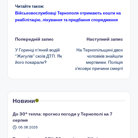
Читайте також:
Військовослужбовці Тернополя отримають кошти на
реабілітацію, лікування та придбання спорядження
Навігація
Попередній запис
Наступний запис
У Горинці п’яний водій
На Тернопільщині двох
по
“Жигулів” скоїв ДТП. Як
чоловіків знайшли
його покарали?
мертвими. Поліція
запису
з’ясовує причини смерті
Новини
До 30° тепла: прогноз погоди у Тернополі на 7
серпня
06.08.2026