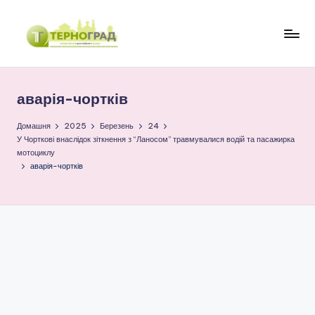
Перейти
до
Т
оперативно.
вмісту
достовірно.
е
цікаво
аварія-чортків
р
н
Домашня
2025
Березень
24
У Чорткові внаслідок зіткнення з “Ланосом” травмувалися водій та пасажирка
о
мотоциклу
аварія-чортків
г
р
а
д