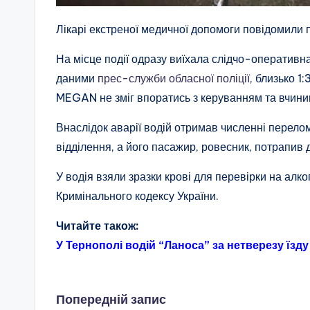
Лікарі екстреної медичної допомоги повідомили
На місце події одразу виїхала слідчо-оперативна
даними
прес-служби обласної поліції
, близько 1
MEGAN не зміг впоратись з керуванням та вчинив
Внаслідок аварії водій отримав численні перелом
відділення, а його пасажир, ровесник, потрапив д
У водія взяли зразки крові для перевірки на алко
Кримінального кодексу України.
Читайте також:
У Тернополі водій “Ланоса” за нетверезу їз
Навігація
Попередній запис