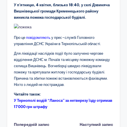
У п’ятницю, 4 квітня, близько 18:40, у селі Дзвиняча
Вишнівецької громади Кременецького району
виникла пожежа господарської будівлі.
Про це
повідомляють
у прес-службі Головного
управління ДСНС України в Тернопільській області.
Для ліквідації наслідків події було залучено чергове
відділення ДСНС м. Почаїв та місцеву пожежну команду
селища Вишнівець. Вогнеборці швидко ліквідували
пожежу та врятували житлову і господарську будівлі.
Причина та збитки пожежі встановлюються фахівцями.
Ніхто з людей не постраждав.
Читайте також:
У Тернополі водій “Ланоса” за нетверезу їзду отримав
17000 грн штрафу
Навігація
Попередній запис
Наступний запис