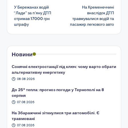
У Бережанах водій
На Кременеччині
по
“Лади” за п’яну ДТП
внаслідок ДТП
отримав 17000 грн
травмувалися водій та
запису
штрафу
пасажир легкового авто
Новини
Сонячні електростанції під ключ: чому варто обрати
альтернативну енергетику
08.08.2026
До 25° тепла: прогноз погоди у Тернополі на 8
серпня
07.08.2026
На Збаражчині зіткнулися три автомобілі. Є
травмовані
07.08.2026