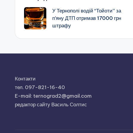
Навігація
У Тернополі водій “Тойоти” за
по
п’яну ДТП отримав 17000 грн
штрафу
запису
Контакти
тел. 097-821-16-40
E-mail: ternograd2@gmail.com
редактор сайту Василь Солтис