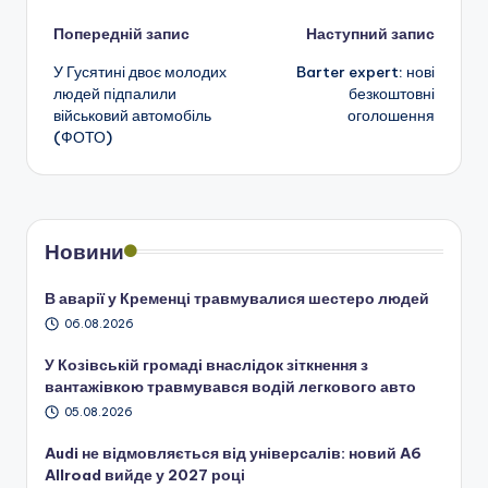
Навігація
Попередній запис
Наступний запис
У Гусятині двоє молодих
Barter expert: нові
по
людей підпалили
безкоштовні
військовий автомобіль
оголошення
запису
(ФОТО)
Новини
В аварії у Кременці травмувалися шестеро людей
06.08.2026
У Козівській громаді внаслідок зіткнення з
вантажівкою травмувався водій легкового авто
05.08.2026
Audi не відмовляється від універсалів: новий A6
Allroad вийде у 2027 році