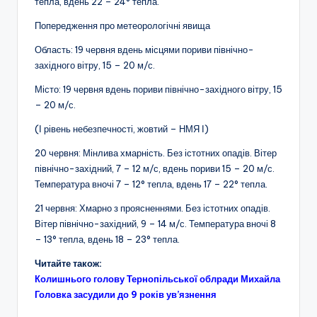
тепла, вдень 22 – 24° тепла.
Попередження про метеорологічні явища
Область: 19 червня вдень місцями пориви північно-
західного вітру, 15 – 20 м/с.
Місто: 19 червня вдень пориви північно-західного вітру, 15
– 20 м/с.
(І рівень небезпечності, жовтий – НМЯ І)
20 червня: Мінлива хмарність. Без істотних опадів. Вітер
північно-західний, 7 – 12 м/с, вдень пориви 15 – 20 м/с.
Температура вночі 7 – 12° тепла, вдень 17 – 22° тепла.
21 червня: Хмарно з проясненнями. Без істотних опадів.
Вітер північно-західний, 9 – 14 м/с. Температура вночі 8
– 13° тепла, вдень 18 – 23° тепла.
Читайте також:
Колишнього голову Тернопільської облради Михайла
Головка засудили до 9 років ув’язнення