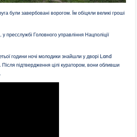
уга були завербовані ворогом. Їм обіцяли великі гроші
я, у пресслужбі Головного управління Нацполіції
етьої години ночі молодики знайшли у дворі Land
. Після підтвердження цілі куратором, вони обливши
.