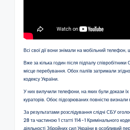
Всі свої дії вони знімали на мобільний телефон,
Вже за кілька годин після підпалу співробітники 
місце перебування. Обох паліїв затримали згідн
кодексу України.
У них вилучили телефони, на яких були докази їх 
кураторів. Обоє підозрюваних повністю визнали 
За результатами розслідування слідчі СБУ оголос
28 та частиною 1 статті 114-1 Кримінального ко
діяльності Збройних сил України в особливий пер