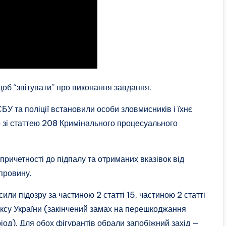
 щоб “звітувати” про виконання завдання.
СБУ та поліції встановили особи зловмисників і їхнє
о зі статтею 208 Кримінального процесуального
причетності до підпалу та отриманих вказівок від
провину.
или підозру за частиною 2 статті 15, частиною 2 статті
дексу України (закінчений замах на перешкоджання
іод). Для обох фігурантів обрали запобіжний захід —