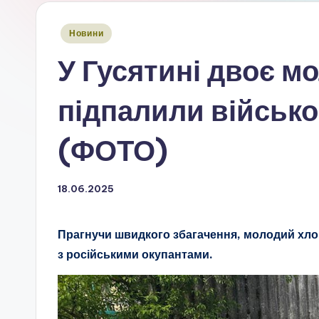
Опубліковано
Новини
у
У Гусятині двоє м
підпалили військ
(ФОТО)
18.06.2025
Прагнучи швидкого збагачення, молодий хлоп
з російськими окупантами.