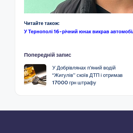
Читайте також:
У Тернополі 16-річний юнак викрав автомобі
Навігація
Попередній запис
У Добрівлянах п’яний водій
по
“Жигулів” скоїв ДТП і отримав
17000 грн штрафу
запису