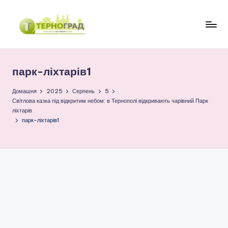
Перейти
до
Т
оперативно.
вмісту
достовірно.
е
цікаво
парк-ліхтарів1
р
н
Домашня
2025
Серпень
5
Світлова казка під відкритим небом: в Тернополі відкривають чарівний Парк
о
ліхтарів
парк-ліхтарів1
г
р
а
д