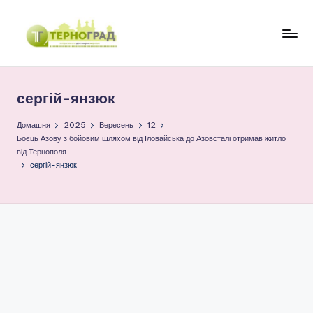
Перейти
до
Т
оперативно.
вмісту
достовірно.
е
цікаво
сергій-янзюк
р
н
Домашня
2025
Вересень
12
Боєць Азову з бойовим шляхом від Іловайська до Азовсталі отримав житло
о
від Тернополя
сергій-янзюк
г
р
а
д