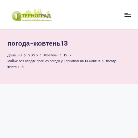
Перейти
до
Т
оперативно.
вмісту
достовірно.
е
цікаво
погода-жовтень13
р
н
Домашня
2025
Жовтень
12
Майже без опадів: прогноз погоди у Тернополі на 13 жовтня
погода-
о
жовтень13
г
р
а
д