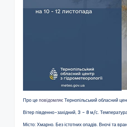
Про це
повідомляє
Тернопільський обласний цент
Вітер південно-західний, 3 – 8 м/с. Температура 
Місто: Хмарно. Без істотних опадів. Вночі та вра