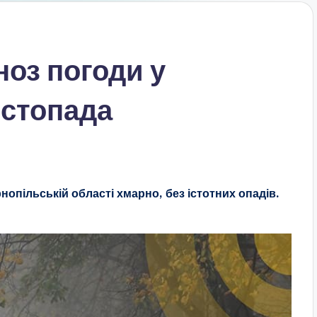
ноз погоди у
истопада
рнопільській області хмарно, без істотних опадів.