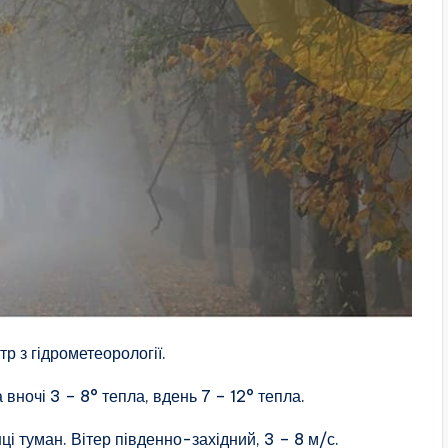
р з гідрометеорології.
вночі 3 – 8° тепла, вдень 7 – 12° тепла.
нці туман. Вітер південно-західний, 3 – 8 м/с.