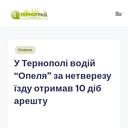
Перейти
до
Т
оперативно.
вмісту
достовірно.
е
цікаво
р
Опубліковано
Новини
н
у
У Тернополі водій
о
г
“Опеля” за нетверезу
р
їзду отримав 10 діб
а
арешту
д