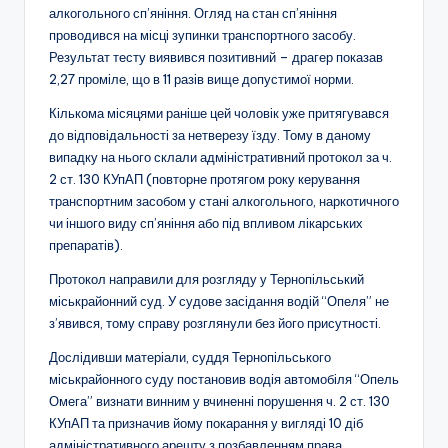
алкогольного сп’яніння. Огляд на стан сп’яніння
проводився на місці зупинки транспортного засобу.
Результат тесту виявився позитивний – драгер показав
2,27 проміле, що в 11 разів вище допустимої норми.
Кількома місяцями раніше цей чоловік уже притягувався
до відповідальності за нетверезу їзду. Тому в даному
випадку на нього склали адміністративний протокол за ч.
2 ст. 130 КУпАП (повторне протягом року керування
транспортним засобом у стані алкогольного, наркотичного
чи іншого виду сп’яніння або під впливом лікарських
препаратів).
Протокол направили для розгляду у Тернопільський
міськрайонний суд. У судове засідання водій “Опеля” не
з’явився, тому справу розглянули без його присутності.
Дослідивши матеріали, суддя Тернопільського
міськрайонного суду постановив водія автомобіля “Опель
Омега” визнати винним у вчиненні порушення ч. 2 ст. 130
КУпАП та призначив йому покарання у вигляді 10 діб
адміністративного арешту з позбавленням права