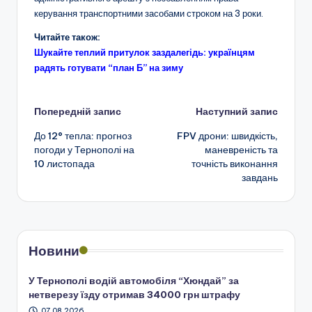
керування транспортними засобами строком на 3 роки.
Читайте також:
Шукайте теплий притулок заздалегідь: українцям
радять готувати “план Б” на зиму
Навігація
Попередній запис
Наступний запис
До 12° тепла: прогноз
FPV дрони: швидкість,
по
погоди у Тернополі на
маневреність та
10 листопада
точність виконання
запису
завдань
Новини
У Тернополі водій автомобіля “Хюндай” за
нетверезу їзду отримав 34000 грн штрафу
07.08.2026