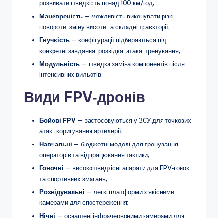
розвивати швидкість понад 100 км/год;
Маневреність
— можливість виконувати різкі
повороти, зміну висоти та складні траєкторії;
Гнучкість
— конфігурації підбираються під
конкретні завдання: розвідка, атака, тренування;
Модульність
— швидка заміна компонентів після
інтенсивних вильотів.
Види FPV‑дронів
Бойові FPV
— застосовуються у ЗСУ для точкових
атак і коригування артилерії;
Навчальні
— бюджетні моделі для тренування
операторів та відпрацювання тактики;
Гоночні
— високошвидкісні апарати для FPV‑гонок
та спортивних змагань;
Розвідувальні
— легкі платформи з якісними
камерами для спостереження;
Нічні
— оснащені інфрачервоними камерами для