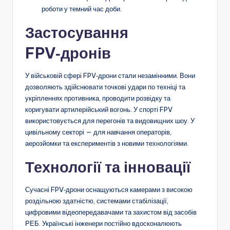
роботи у темний час доби.
Застосування
FPV‑дронів
У військовій сфері FPV‑дрони стали незамінними. Вони
дозволяють здійснювати точкові удари по техніці та
укріпленнях противника, проводити розвідку та
коригувати артилерійський вогонь. У спорті FPV
використовується для перегонів та видовищних шоу. У
цивільному секторі — для навчання операторів,
аерозйомки та експериментів з новими технологіями.
Технології та інновації
Сучасні FPV‑дрони оснащуються камерами з високою
роздільною здатністю, системами стабілізації,
цифровими відеопередавачами та захистом від засобів
РЕБ. Українські інженери постійно вдосконалюють