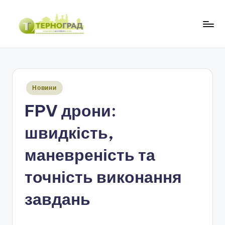
Перейти
до
Т
оперативно.
вмісту
достовірно.
е
цікаво
р
Опубліковано
Новини
н
у
FPV дрони:
о
г
швидкість,
р
маневреність та
а
точність виконання
д
завдань