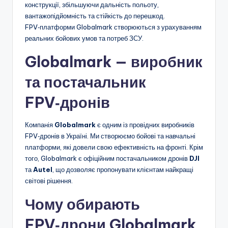
конструкції, збільшуючи дальність польоту,
вантажопідйомність та стійкість до перешкод.
FPV‑платформи Globalmark створюються з урахуванням
реальних бойових умов та потреб ЗСУ.
Globalmark — виробник
та постачальник
FPV‑дронів
Компанія
Globalmark
є одним із провідних виробників
FPV‑дронів в Україні. Ми створюємо бойові та навчальні
платформи, які довели свою ефективність на фронті. Крім
того, Globalmark є офіційним постачальником дронів
DJI
та
Autel
, що дозволяє пропонувати клієнтам найкращі
світові рішення.
Чому обирають
FPV‑дрони Globalmark