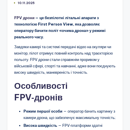
10.11.2025
FPV дрони
— це безпілотні літальні апарати з
технологією First Person View, яка дозволяє
оператору бачити політ «очима дрона» у режимі
реального часу.
Завдяки камері та системі передачі відео на окуляри чи
монітор, пілот отримує повний контроль над траєкторією
польоту. FPV дрони стали справжнім проривом у
військовій сфері, спорті та навчанні, адже вони поєднують
високу швидкість, маневреність і точність.
Особливості
FPV‑дронів
Режим першої особи
— оператор бачить картинку з
камери дрона, що забезпечує максимальну точність;
Висока швидкість
— FPV‑платформи здатні