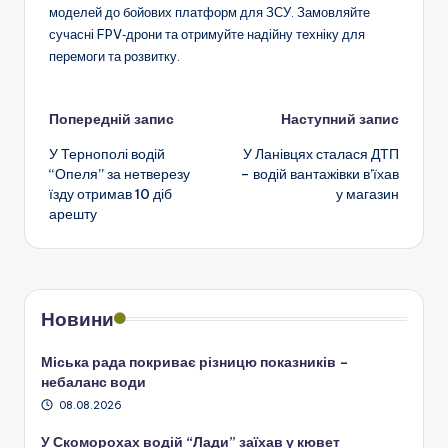
моделей до бойових платформ для ЗСУ. Замовляйте
сучасні FPV‑дрони та отримуйте надійну техніку для
перемоги та розвитку.
Навігація
Попередній запис
Наступний запис
У Тернополі водій
У Ланівцях сталася ДТП
по
“Опеля” за нетверезу
– водій вантажівки в’їхав
їзду отримав 10 діб
у магазин
запису
арешту
Новини
Міська рада покриває різницю показників –
небаланс води
08.08.2026
У Скоморохах водій “Лади” заїхав у кювет