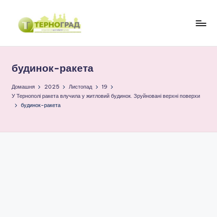
Перейти
до
Т
оперативно.
вмісту
достовірно.
е
цікаво
будинок-ракета
р
н
Домашня
2025
Листопад
19
У Тернополі ракета влучила у житловий будинок. Зруйновані верхні поверхи
о
будинок-ракета
г
р
а
д