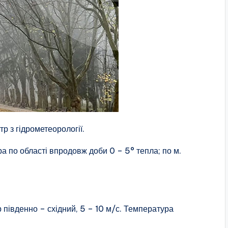
р з гідрометеорології.
ра по області впродовж доби 0 – 5° тепла; по м.
р південно – східний, 5 – 10 м/с. Температура