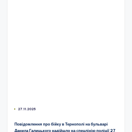
27.11.2025
Повідомлення про бійку в Тернополі на бульварі
Данила Галицького надійшло на спецлінію поліції 27