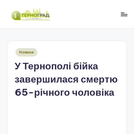
Перейти
до
Т
оперативно.
вмісту
достовірно.
е
цікаво
р
Опубліковано
Новини
н
у
У Тернополі бійка
о
г
завершилася смертю
р
65-річного чоловіка
а
д