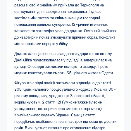
разом зі своїм знайомим приїхала до Тернополя на
святкування дня народження похресника. Під час
застілля між гостем та співмешканцем господині
помешкання виникла суперечка. 12-річний іменинник
злякався та зателефонував до дядька. Останній прийшов
до квартири й почав з’ясовувати причини образ. Конфлікт
між чоловіками переріс у бійку.
Дядько хлопця розпочав завдавати удари гостю по тілу.
Далі бійка продовжувалася у підʼїзді, а завершилася на
вулиці. Очевидці викликали поліцію та швидку. Проте
медики констатували смерть 65-річного жителя Одеси.
Фігуранта слідчі поліції затримали відповідно до статті
208 Кримінального процесуального кодексу України. 30-
річному нападнику, уродженцю Запорізької області,
інкримінують ч. 2 статті 121 (умисне тяжке тілесне
ушкодження, що спричинило смерть потерпілого)
Кримінального кодексу України. Санкція статті
передбачає позбавлення волі на строк від семи до десяти
років. Вирішується питання про оголошення підозри