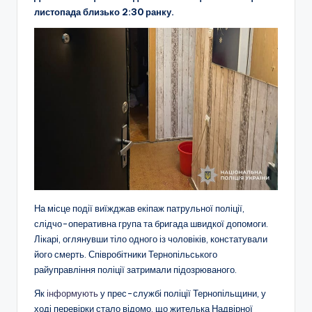
листопада близько 2:30 ранку.
На місце події виїжджав екіпаж патрульної поліції,
слідчо-оперативна група та бригада швидкої допомоги.
Лікарі, оглянувши тіло одного із чоловіків, констатували
його смерть. Співробітники Тернопільського
райуправління поліції затримали підозрюваного.
Як
інформують
у прес-службі поліції Тернопільщини, у
ході перевірки стало відомо, що жителька Надвірної