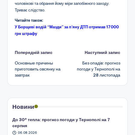
чоловікові та обрання йому міри запобіжного заходу.
Триває слідство.
Читайте також:
У Борщеві водій “Мазди” за п’яну ДТП отримав 17000
грн штрафу
Навігація
Попередній запис
Наступний запис
Основные причины
Без опадів: прогноз
по
приготовить овсянку на
погоди у Тернополі на
завтрак
28 листопада
запису
Новини
До 30° тепла: прогноз погоди у Тернополі на 7
серпня
06.08.2026