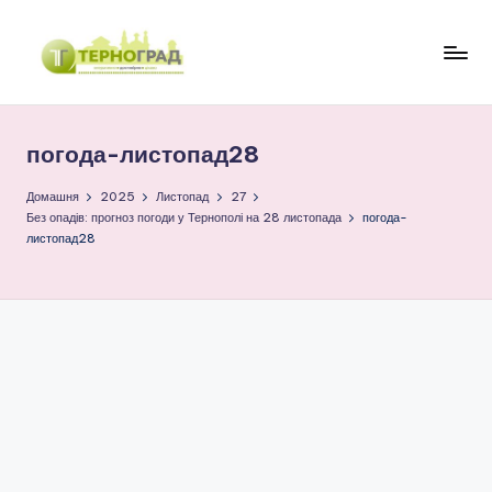
Перейти
до
Т
оперативно.
вмісту
достовірно.
е
цікаво
погода-листопад28
р
н
Домашня
2025
Листопад
27
Без опадів: прогноз погоди у Тернополі на 28 листопада
погода-
о
листопад28
г
р
а
д