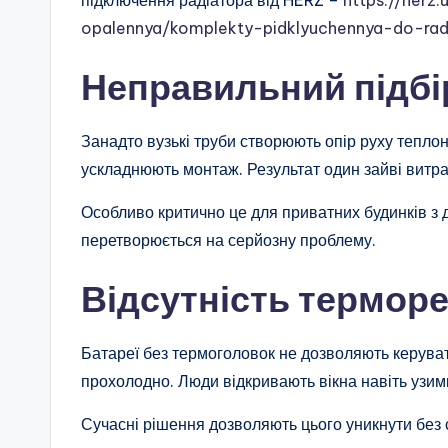
підключення радіатора від HERZ –
https://herz
opalennya/komplekty-pidklyuchennya-do-rad
Неправильний підбі
Занадто вузькі труби створюють опір руху теплон
ускладнюють монтаж. Результат один зайві витра
Особливо критично це для приватних будинків з
перетворюється на серйозну проблему.
Відсутність терморе
Батареї без термоголовок не дозволяють керуват
прохолодно. Люди відкривають вікна навіть узим
Сучасні рішення дозволяють цього уникнути без 