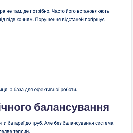
а не там, де потрібно. Часто його встановлюють
 під підвіконням. Порушення відстаней погіршує
иця, а база для ефективної роботи.
лічного балансування
ити батареї до труб. Але без балансування система
ледве теплий.