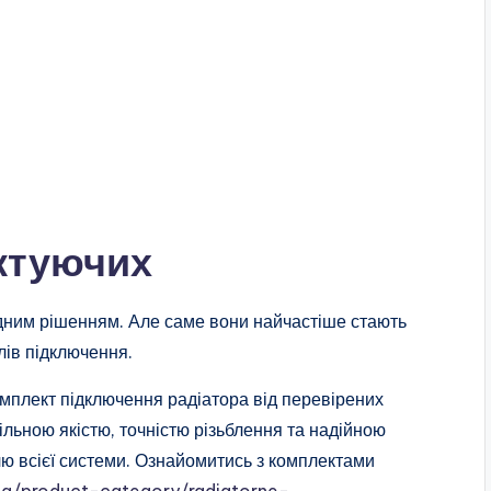
ктуючих
ідним рішенням. Але саме вони найчастіше стають
лів підключення.
мплект підключення радіатора від перевірених
ільною якістю, точністю різьблення та надійною
лю всієї системи. Ознайомитись з комплектами