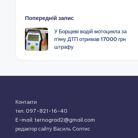
Навігація
Попередній запис
У Борщеві водій мотоцикла за
по
п’яну ДТП отримав 17000 грн
штрафу
запису
Контакти
тел. 097-821-16-40
E-mail: ternograd2@gmail.com
редактор сайту Василь Солтис