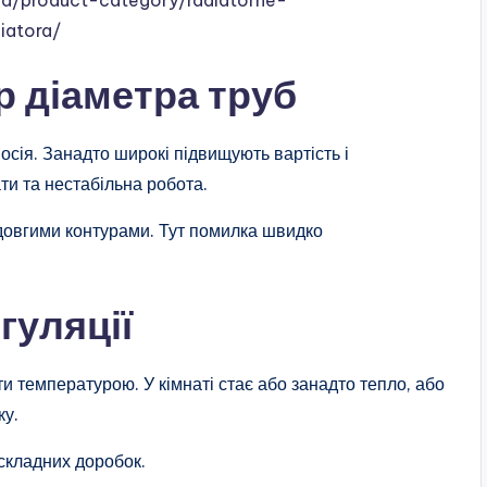
.ua/product-category/radiatorne-
iatora/
р діаметра труб
осія. Занадто широкі підвищують вартість і
ти та нестабільна робота.
 довгими контурами. Тут помилка швидко
гуляції
и температурою. У кімнаті стає або занадто тепло, або
ку.
складних доробок.