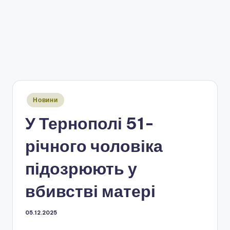
Опубліковано
Новини
у
У Тернополі 51-
річного чоловіка
підозрюють у
вбивстві матері
05.12.2025