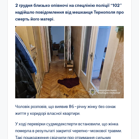
2 грудня близько опівночі на спецлінію поліції “102”
надійшло повідомлення від мешканця Тернополя про
смерть його матері.
Чоловік розповів, що виявив 86-річну жінку без ознак
життя у коридорі власної квартири.
У ході перевірки судмедексперти встановили, що жінка
померла в результаті закритої черепно-мозкової травми.
Такі пошкодження свідчили про отримання сильних