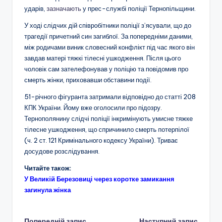
ударів,
зазначають
у прес-службі поліції Тернопільщини.
У ході слідчих дій співробітники поліції з’ясували, що до
трагедії причетний син загиблої. За попередніми даними,
між родичами виник словесний конфлікт під час якого він
завдав матері тяжкі тілесні ушкодження. Після цього
чоловік сам зателефонував у поліцію та повідомив про
смерть жінки, приховавши обставини події.
51-річного фігуранта затримали відповідно до статті 208
КПК України. Йому вже оголосили про підозру.
Тернополянину слідчі поліції інкримінують умисне тяжке
тілесне ушкодження, що спричинило смерть потерпілої
(ч. 2 ст. 121 Кримінального кодексу України). Триває
досудове розслідування.
Читайте також:
У Великій Березовиці через коротке замикання
загинула жінка
Попередній запис
Наступний запис