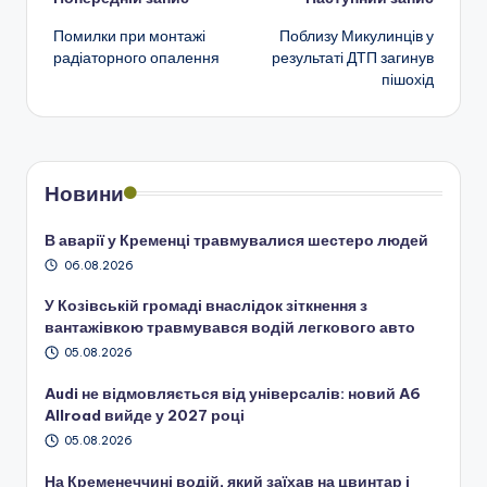
Навігація
Помилки при монтажі
Поблизу Микулинців у
по
радіаторного опалення
результаті ДТП загинув
пішохід
запису
Новини
В аварії у Кременці травмувалися шестеро людей
06.08.2026
У Козівській громаді внаслідок зіткнення з
вантажівкою травмувався водій легкового авто
05.08.2026
Audi не відмовляється від універсалів: новий A6
Allroad вийде у 2027 році
05.08.2026
На Кременеччині водій, який заїхав на цвинтар і