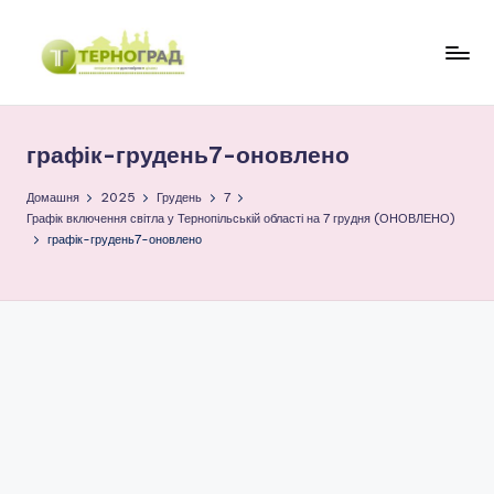
Перейти
до
Т
оперативно.
вмісту
достовірно.
е
цікаво
графік-грудень7-оновлено
р
н
Домашня
2025
Грудень
7
Графік включення світла у Тернопільській області на 7 грудня (ОНОВЛЕНО)
о
графік-грудень7-оновлено
г
р
а
д