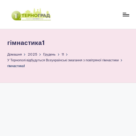
Перейти
до
Т
оперативно.
вмісту
достовірно.
е
цікаво
гімнастика1
р
н
Домашня
2025
Грудень
11
У Тернополі відбудуться Всеукраїнські змагання з повітряної гімнастики
о
гімнастика1
г
р
а
д