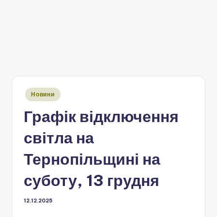
Опубліковано
Новини
у
Графік відключення
світла на
Тернопільщині на
суботу, 13 грудня
12.12.2025