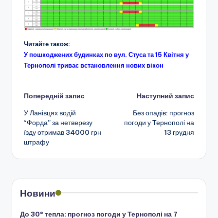
Читайте також:
У пошкоджених будинках по вул. Стуса та 15 Квітня у
Тернополі триває встановлення нових вікон
Навігація
Попередній запис
Наступний запис
У Ланівцях водій
Без опадів: прогноз
по
“Форда” за нетверезу
погоди у Тернополі на
їзду отримав 34000 грн
13 грудня
запису
штрафу
Новини
До 30° тепла: прогноз погоди у Тернополі на 7